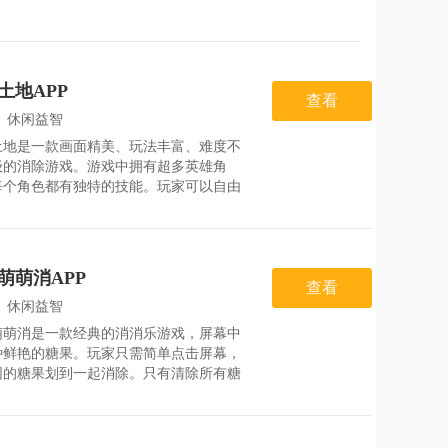
土地APP
查看
：
休闲益智
土地是一款画面精美、玩法丰富、难度不
：
2026-07-30
级的消除游戏。游戏中拥有超多英雄角
每个角色都有独特的技能。玩家可以自由
角色，组建强大的军队。通过消除方块来
收益，并探索各种冒险。游戏还提供了制
食和获取惊喜奖励的机会。指尖灵活微
让玩家在趣味消除和精彩战斗中体验刺激
萌萌消APP
乐。游戏亮点*画面精美，场景逼真，带
查看
郁的冒险气息，让玩家仿佛身临其境。*
：
休闲益智
丰富多样，定位清晰，包括消除、战斗、
萌萌消是一款经典的消消乐游戏，屏幕中
：
2026-07-24
种鲜艳的糖果。玩家只需简单点击屏幕，
同的糖果划到一起消除。只有清除所有糖
玩家才能成功闯关。游戏中还有道具可辅
家完成挑战，一次消除大片的糖果。游戏
1.消除时候的声音非常的扣人心弦，也可