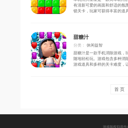
时间：
2026-08-02
感
有清新可爱的画面和舒适的氛
锁关卡，玩家可获得丰富的道
所有年龄段的玩家参与。玩家
消除获得高分，利用排行榜进
新自己的记录。游戏的优势在
用手机内存少，细节设定的完
甜糖汁
沉浸的消除体验。游戏玩法1)
面，让玩家身临其境，充满愉悦
分类：
休闲益智
星的消除方式，简单易懂，让
甜糖汁是一款手机消除游戏，
时间：
2026-07-25
随地轻松玩。游戏包含多种消
游戏道具和多样的关卡难度，
元化的游戏体验。在游戏中，
殊助推器和物品，帮助您通过
卡。游戏画面清爽流畅，独创
法更显其特色。无论是休闲时
首 页
间，甜糖汁都是不错的选择。
样消除机制。除了普通消除，
合消除、串连消除、随机消除
每个
游戏版权归原作