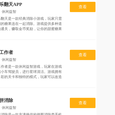
玩家感觉到快乐解压。2.容易上手的游戏
乐翻天APP
，只需要点点屏幕就可以把同颜色的糖果
查看
。3.所有的糖果颜色都非常的鲜艳，看起
：
休闲益智
的养眼夺目。游戏玩法1.消除
乐翻天是一款经典消除小游戏，玩家只需
：
2026-07-30
同的糖果连在一起消除。游戏提供多种道
助通关，赚取金币奖励，让你的甜蜜糖果
转全场。游戏场景画面生动细致，简单易
，可随时随地玩耍，愉悦感十足。虽然玩
单，但关卡难度逐渐增加，让你得到挑战
益双重的体验。游戏优势1.简单易懂的操
工作者
式，方便日常随时玩耍。2.多种颜色鲜
查看
造型可爱的糖果以及精美的游戏场景设
：
休闲益智
3.通过连击消除糖果，触发多种有趣的
工作者是一款休闲益智游戏，玩家在游戏
：
2026-08-01
演小车驾驶员，进行星球清洁。游戏拥有
多彩的关卡和独特的模式，玩家可以改造
的车辆，提升其性能和能力。游戏操作简
上手，设计亮点在于充满趣味性和独特的
设计，让玩家感受到游戏的快乐和乐趣。
，玩家需要掌握技巧来解决各种难题，用
拼消除
的工具保护环境和建造自己的星球。游戏
查看
1.游戏主题以星球清洁为核心，为玩家提
：
休闲益智
个独特的游戏世界，带来全新的娱乐体
拼消除是一款充满挑战的拼图消除类手机