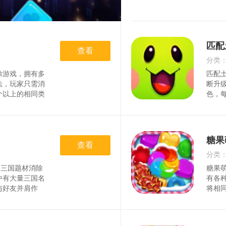
匹配
查看
分类
除游戏，拥有多
匹配
时间
法，玩家只需消
断升
个以上的相同类
色，
分越高，可玩性
挑选
游戏亮点1)丰
赚取
都有新的挑战和
作美
不同的场景中体
操，
糖果
和操作方式，让
查看
和欢
质的游戏体验，
有浓
分类
淋漓的
玩法
的三国题材消除
糖果
时间
收集
中有大量三国名
有各
与好友并肩作
将相
丰富的装备资源
果，
玩法。选择一个
助玩
组建属于自己的
优势