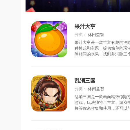
果汁大亨
分类：
休闲益智
果汁大亨是一款丰富有趣的消
时间：
2026-08-01
种模式和主题，提供简单的玩
除相同的水果，找到并消除三
型的水果，相连水果越多，得
高，还能帮助玩家赚取零花钱。
富有趣的消除游戏，每次游玩
乐趣。2)多种模式和主题，在
乱消三国
验消除的快乐。3)简单的玩法
新手玩家也能轻松上手。4)优
分类：
休闲益智
感受到流畅的游戏操作和酣畅
乱消三国是一款画面精致Q萌
时间：
2026-08-01
游戏，玩法独特且丰富。游戏
将等你来收集和使用，还可以
战，享受快感。不仅可以获得
材料，还可以体验不同场景和
角色，搭配不同的辅助角色，