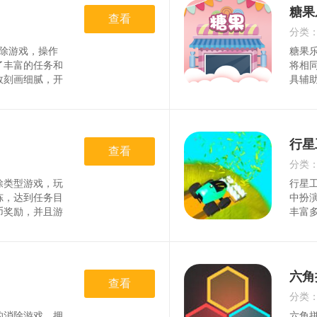
在乱消三国中，
以让
糖果
除关卡，需要运
查看
玩法
。2、游戏中的
消除
分类
其可爱Q萌的感
来非常
消除游戏，操作
糖果
时间
了丰富的任务和
将相
效刻画细腻，开
具辅
不仅需要靠消除
梦翻
具和魔法来顺利
上手
玩法和丰厚的奖
法简
丽风格，让玩家
和收
行星
击和愉悦。2.
查看
作方
能快速上手，享
艳、
分类
富的关卡
计。
除类型游戏，玩
行星
时间
冻，达到任务目
中扮
币奖励，并且游
丰富
供使用，如炸
自己
有趣，同时也让
单易
势1只要相同的
细节
求，就能开启新
同时
六角
用，能使红色换
查看
特殊
3每一个关卡设
特色
分类
的趣味性。4动
供一
的消除游戏，拥
六角