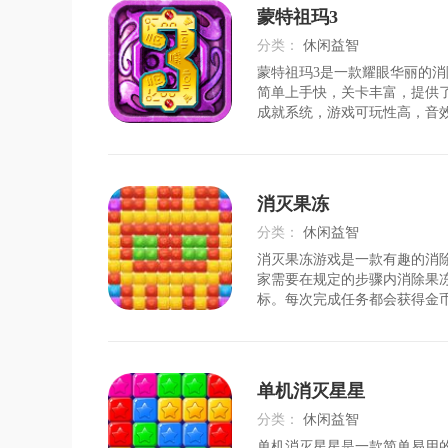
最强武将阵容。游戏体验1、
蒙特祖玛3
你将面对一系列充满挑战的消
用策略和技巧，才能轻松过关
分类：
休闲益智
画面精致可爱，让人无法抗拒
蒙特祖玛3是一款耀眼华丽的
时间：
2026-07-29
觉
简单上手快，关卡丰富，提供
成就系统，游戏可玩性高，音
启无与伦比的游戏之旅。玩家
来完成任务，还要巧妙运用道
通过关卡，游戏中还有很多小
励等着你发掘。游戏玩法1.华
消灭果冻
在消除的同时感受到视觉上的冲
操作简单上手快，让初学者也
分类：
休闲益智
受到游戏的乐趣。3.提供了丰
消灭果冻游戏是一款有趣的消
时间：
2026-07-30
家需要在规定的步骤内消除果
标。每次完成任务都会获得金
戏中还有多种神奇的小道具可
弹、刷新页面等，让游戏更加
玩家享受欢快的节奏。游戏优
果冻进行消除并且达到任务要
单机消灭星星
的关卡。2交换的道具也可使
成绿色也能让黄色换成蓝色。
分类：
休闲益智
计的内容都不同，能增加玩耍
单机消灭星星是一款简单易用