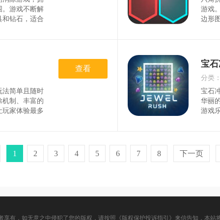
时间
围。游戏不断解
游戏
具和钻石，适合
边形
通过拼凑星星来
的玩
行比拼，不断更
挑战
于玩法简单，占
巨大
美，能带来极其
趣。
宝石
清新可爱的画
查看
行消
感。2)拼凑星
创意
分类
新手也能快速
非常
玩法简单且随时
宝石
时间
*
除机制、丰富的
华丽
让玩家体验最多
游戏
玩家能收集到特
不仅
更多棘手的关
等多
的微策略消除玩
务，
光还是打发时
道具
1
2
3
4
5
6
7
8
下一页
游戏体验1、多
惊喜
还有特殊元素结
的消
等多种机制，让
者享有，如无意之中侵犯了您的版权，请按照《版权保护投诉指引》来信告知，本站