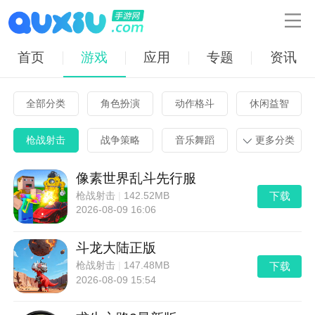

首页
游戏
应用
专题
资讯
全部分类
角色扮演
动作格斗
休闲益智
枪战射击
战争策略
音乐舞蹈
更多分类
像素世界乱斗先行服
下载
枪战射击
|
142.52MB
2026-08-09 16:06
斗龙大陆正版
下载
枪战射击
|
147.48MB
2026-08-09 15:54