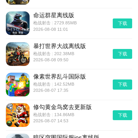
命运群星离线版
下载
枪战射击
|
2729.85MB
2026-08-08 11:01
暴打世界大战离线版
下载
枪战射击
|
202.38MB
2026-08-08 09:50
像素世界乱斗国际版
下载
枪战射击
|
142.52MB
2026-08-07 17:35
修勾黄金鸟窝去更新版
下载
枪战射击
|
134.86MB
2026-08-07 14:53
暗区突围国际服ios离线版