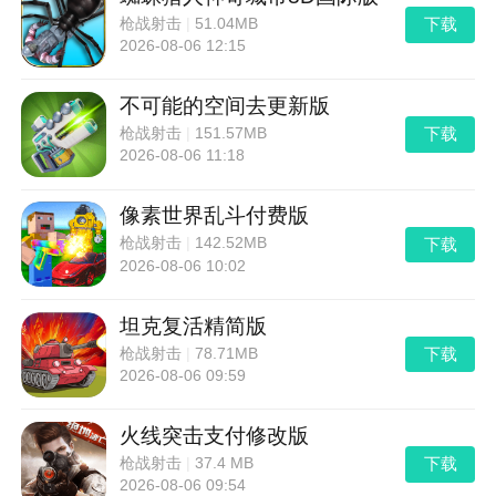
下载
枪战射击
|
51.04MB
2026-08-06 12:15
不可能的空间去更新版
下载
枪战射击
|
151.57MB
2026-08-06 11:18
像素世界乱斗付费版
下载
枪战射击
|
142.52MB
2026-08-06 10:02
坦克复活精简版
下载
枪战射击
|
78.71MB
2026-08-06 09:59
火线突击支付修改版
下载
枪战射击
|
37.4 MB
2026-08-06 09:54