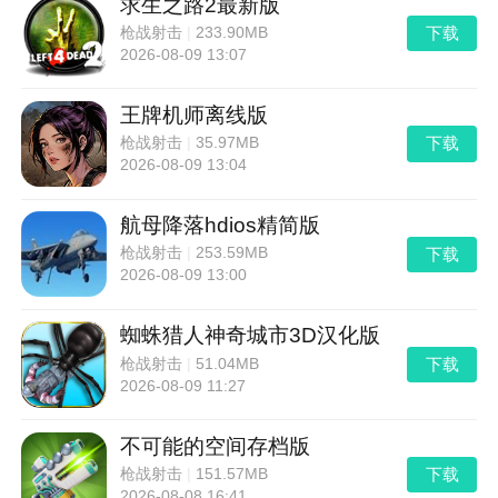
求生之路2最新版
下载
枪战射击
|
233.90MB
2026-08-09 13:07
王牌机师离线版
下载
枪战射击
|
35.97MB
2026-08-09 13:04
航母降落hdios精简版
下载
枪战射击
|
253.59MB
2026-08-09 13:00
蜘蛛猎人神奇城市3D汉化版
下载
枪战射击
|
51.04MB
2026-08-09 11:27
不可能的空间存档版
下载
枪战射击
|
151.57MB
2026-08-08 16:41