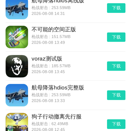
航母降落hdios离线版
下载
枪战射击
|
253.59MB
2026-08-08 14:31
不可能的空间正版
下载
枪战射击
|
151.57MB
2026-08-08 13:49
voraz测试版
下载
枪战射击
|
185.57MB
2026-08-08 13:45
航母降落hdios完整版
下载
枪战射击
|
253.59MB
2026-08-08 13:33
狗子行动撤离先行服
下载
枪战射击
|
62.49MB
2026-08-08 12:45