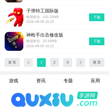
子弹特工国际版
下载
枪战射击
|
102.32MB
2026-08-05 16:25
神枪手出击修改版
下载
枪战射击
|
25.83MB
2026-08-05 16:21
首 页

1
2
3

尾 页
游戏
资讯
专题
应用