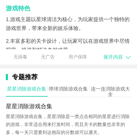
游戏特色
1.游戏主题以星球清洁为核心，为玩家提供一个独特的
游戏世界，带来全新的娱乐体验。
2.丰富多彩的关卡设计，让玩家可以在游戏世界中尽情
探索、挑战和解决各种难题。
展开内容
无病毒
无广告
用户保障
3.独特的模式设置，为玩家提供了多种可选的游戏模
式，让玩家在游戏中可以切换不同的难度及挑战程度。
专题推荐
4.改造自己的车辆，让玩家能够根据自己的喜好来设计
星星消除游戏合集
弹球消除游戏合集
连一连消除游戏大
一个属于自己的小车，让驾驶变得更加舒适和更具攻击
全
性。
星星消除游戏合集
游戏优势
星星消除游戏合集，星星消除是一类点击相同的星星进行消除
的游戏，非常适合用来打发时间，而且关卡的数量也非常的
*操作简单易上手，玩家可以轻松上手驾驶小车，在游
多，每一关只需要到达相应的分数就可以通关。
戏中和其他玩家交流和互动。