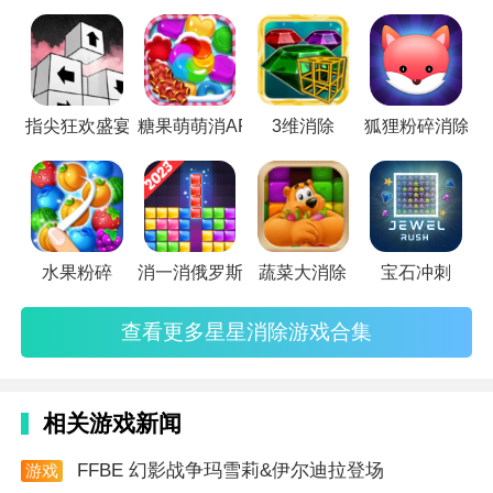
*游戏亮点在于游戏设计中充满了趣味性，玩家玩游戏
时就像在玩益智游戏一样，轻松愉悦。
*游戏细节精心设计，每一个星球上的细节都是精心设
指尖狂欢盛宴
糖果萌萌消APP
3维消除
狐狸粉碎消除
置的，让玩家能够感受到游戏的无限魅力和体验乐趣。
*玩家需要掌握技巧来解决各种难题，像是清除障碍物
和保护环境等，这样才能在游戏中不断升级，变得更
强。
水果粉碎
消一消俄罗斯方块
蔬菜大消除
宝石冲刺
游戏说明
查看更多星星消除游戏合集
*特殊工具的使用是游戏中必不可少的一部分，让玩家
能够更加自由地去开拓自己的星球和保护自己的环境。
相关游戏新闻
*进行建造星球的过程中，让玩家能够实现自己的想
象，从而创造出与众不同的星球，让人们去发现和领
FFBE 幻影战争玛雪莉&伊尔迪拉登场
游戏
略。
资讯