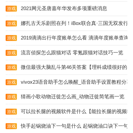
2021网元圣唐嘉年华发布多项重磅消息
游戏
游戏点评
资讯
总的来说，行星工作者是一款充满创意和乐趣的休闲益
娜扎古天乐剧照在列！iBox联合真·三国无双发行国
游戏
资讯
智游戏。游戏设定和操作简单易上手，但是玩家需要不
2019滴滴出行年度账单怎么看 滴滴年度账单查询
游戏
断探索和解决各种难题，才能完成任务。游戏中的细节
资讯
设计和特殊工具，让玩家感受到游戏的独特魅力，同时
流言侦探怎么跟猫对话 零氪跟猫对话技巧一览
游戏
也能提高玩家的操作技巧和思考能力。总的来说，行星
资讯
工作者是一款很有意思的游戏，值得一试。
微信最强大脑乱斗第46关答案【理科成绩很好的小
游戏
资讯
上面就是去秀手游网为您提供的行星工作者游戏，感兴
vivox23语音助手怎么唤醒_语音助手设置教程分享
游戏
趣的可以下载试玩一下。
资讯
猜画小歌动物迁徙怎么画_动物迁徙简笔画一览
游戏
资讯
可以拉长腿的视频软件是什么【能拉长腿的视频软
游戏
资讯
快手起锅烧油下一句是什么 起锅烧油口诀下一句
游戏
资讯