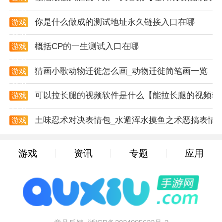
资讯
1. 角色选择与定位：初始角色推荐选择薄荷（主C）或
你是什么做成的测试地址永久链接入口在哪
游戏
阿德勒（生存向），前者擅长快速清怪，后者适合高难
资讯
度副本。通过主线任务解锁“命座系统”，第2层命座可
概括CP的一生测试入口在哪
游戏
资讯
解锁角色核心被动技能，需消耗同名角色碎片或“命座
猜画小歌动物迁徙怎么画_动物迁徙简笔画一览
核心”激活。
游戏
资讯
2. 资源获取路径：每日完成“异象委托”可获得大量经验
可以拉长腿的视频软件是什么【能拉长腿的视频软
游戏
资讯
值与金币，委托类型包括战斗挑战、解谜探索与限时追
土味忍术对决表情包_水遁浑水摸鱼之术恶搞表情
击。商铺经营系统中，研发“超导电池”商品可稳定获取
游戏
资讯
高利润，但需先完成“科技树”中“能源模块”的解锁。
游戏
资讯
专题
应用
3. 载具驾驶技巧：驾驶默认第三人称视角便于观察环
境，切换第一人称视角可提升沉浸感但操控灵敏度下
降。新手建议租借基础车辆熟悉操作，完成第三章主线
后解锁“磁悬浮摩托”，其冲刺技能可短暂无视地形碰
撞。