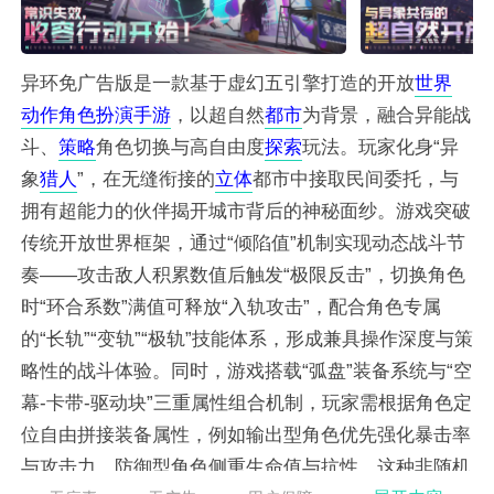
异环免广告版是一款基于虚幻五引擎打造的开放
世界
动作
角色
扮演
手游
，以超自然
都市
为背景，融合异能战
斗、
策略
角色切换与高自由度
探索
玩法。玩家化身“异
象
猎人
”，在无缝衔接的
立体
都市中接取民间委托，与
拥有超能力的伙伴揭开城市背后的神秘面纱。游戏突破
传统开放世界框架，通过“倾陷值”机制实现动态战斗节
奏——攻击敌人积累数值后触发“极限反击”，切换角色
时“环合系数”满值可释放“入轨攻击”，配合角色专属
的“长轨”“变轨”“极轨”技能体系，形成兼具操作深度与策
略性的战斗体验。同时，游戏搭载“弧盘”装备系统与“空
幕-卡带-驱动块”三重属性组合机制，玩家需根据角色定
位自由拼接装备属性，例如输出型角色优先强化暴击率
与攻击力，防御型角色侧重生命值与抗性，这种非随机