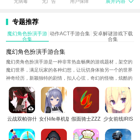
词条设计极大提升了角色养成的可控性。此外，游戏还
展开内容
无病毒
无广告
用户保障
融入载具驾驶、商铺经营、家园建造等生活化玩法，玩
家可驾驶改装车辆穿梭于高密度都市建筑群，或通过开
专题推荐
店交易赚取资源，构建出虚实交织的沉浸式都市物语。
魔幻角色扮演手游
动作ACT手游合集
安卓解谜游戏下载
合集
合集
魔幻角色扮演手游合集
魔幻类角色扮演手游是一种非常热血畅爽的游戏题材，架空的
魔幻世界，满足玩家的各种幻想，让玩切身体验另一个的世界
神奇经历，新颖独特的剧情，扣人心弦，奇幻的怪物，炫酷的
打斗，华丽的场景，让人心驰神往。这里精选了一些魔幻角色
扮演手游供大家选择，快来体验一下吧！
游戏攻略
云战双帕弥什高画质版
女仆life单机版
假面骑士ZZZ腰带模拟器移植
少女前线IRIS测
1. 裂隙探索优先级：每日优先挑战精英难度裂隙，该层
级BOSS有概率掉落限定SSR环使“虚空行者·暗影”，且