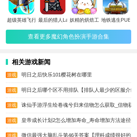
隐藏宝箱中常含SSR级弧盘装备碎片。探索时注意能量
值管理，自然恢复速度为每10分钟1点，使用“时空补给
超级英雄飞行记汉化版
最后的猎人Last Hunter免广告版
妖精的烘焙工坊单机版
地铁逃生PUB
包”可瞬间恢复50点，但每日限购3次。
查看更多魔幻角色扮演手游合集
2. 角色编队策略：采用“1主C+1副C+2辅助”的4人阵
容，例如以薄荷为主C（高爆发异能）、阿德勒为副
C（持续伤害+护盾）、莉莉丝为治疗辅助、诺亚为增
相关游戏新闻
益辅助。战斗中通过主副C频繁切换触发QTE连段，可
提升30%伤害输出。
明日之后快乐101樱花树在哪里
游戏
资讯
3. 装备属性优化：弧盘强化至+10后解锁“洗练”功能，
明日之后哪个区不用排队【排队人最少的区服介绍
游戏
输出型角色优先洗练“暴击伤害加成”“技能冷却缩减”，
资讯
防御型角色侧重“抗性穿透”“受治疗加成”。空幕系统需
诛仙手游浮生绘卷魂兮归来信物怎么获取_信物获
游戏
资讯
将卡带组合成完整图案激活套装效果，例如“坼绽”套装
皇帝成长计划2怎么增加寿命_寿命增加方法途径一
游戏
可提升15%异能伤害。
资讯
新手入门
微信最强大脑乱斗第46关答案【理科成绩很好的小
游戏