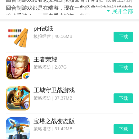
回合制游戏都是在端游，现在一些经典端游都纷纷转向
展开全部
移动手游了，下面去秀小编把一些回合制端游转为回合
制手游的精品游戏整理一下，分享给大家。
pH试纸
下载
模拟经营
|
40.16MB
王者荣耀
下载
策略塔防
|
2.87G
王城守卫战游戏
下载
策略塔防
|
37.37MB
宝塔之战变态版
下载
策略塔防
|
31.42MB