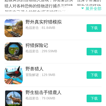
猎人对各种恐怖的怪物进行捕杀与狩猎，因为这些怪物
展开全部
都有自己强大的能力!所有的怪物还会携带超多稀有的
素材，使用这些素材能够制作很多稀有的装备，还能提
野外真实狩猎模拟
升自己的能力，怪物猎人首先是由卡普空游戏制作商进
下载
枪战射击
|
81.84MB
行研发的，他们制造出了一款超级厉害的怪物猎人系
列，在全世界都受到了广泛的好评，并且这些游戏都制
作精良，每一款续作都相当的精致，喜欢这种类型的游
狩猎探险记
戏就关注我们去秀手
下载
枪战射击
|
299.59MB
野兽猎人
下载
冒险解谜
|
129.9MB
野生狙击手猎鹿人
下载
枪战射击
|
79.06MB