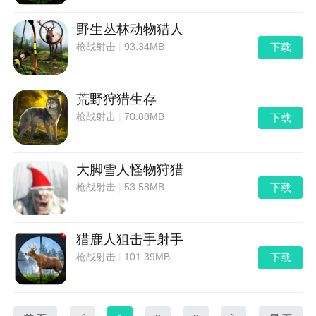
野生丛林动物猎人
下载
枪战射击
|
93.34MB
荒野狩猎生存
下载
枪战射击
|
70.88MB
大脚雪人怪物狩猎
下载
枪战射击
|
53.58MB
猎鹿人狙击手射手
下载
枪战射击
|
101.39MB