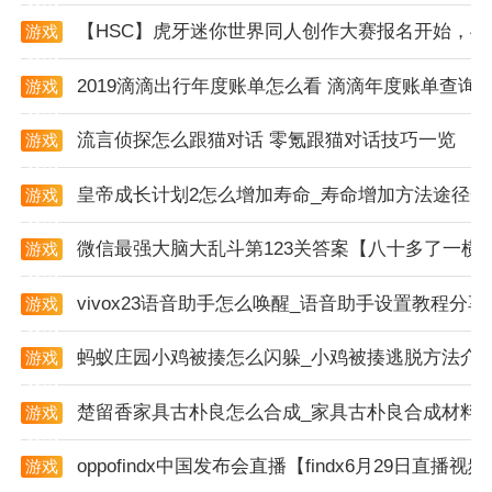
2. 安全性测试：验证支付流程中的安全验证机制是否有
【HSC】虎牙迷你世界同人创作大赛报名开始，4
游戏
效，确保用户资金安全。
资讯
2019滴滴出行年度账单怎么看 滴滴年度账单查询
游戏
3. 性能测试：模拟多用户同时使用的场景，测试软件的
资讯
响应速度和并发处理能力，确保在高负载下仍能保持稳
流言侦探怎么跟猫对话 零氪跟猫对话技巧一览
游戏
定运行。
资讯
皇帝成长计划2怎么增加寿命_寿命增加方法途径一
游戏
资讯
微信最强大脑大乱斗第123关答案【八十多了一横
游戏
资讯
vivox23语音助手怎么唤醒_语音助手设置教程分享
游戏
资讯
蚂蚁庄园小鸡被揍怎么闪躲_小鸡被揍逃脱方法介
游戏
资讯
楚留香家具古朴良怎么合成_家具古朴良合成材料
游戏
资讯
oppofindx中国发布会直播【findx6月29日直播视
游戏
资讯