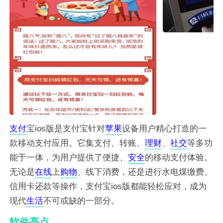
支付
宝ios版是支付宝针对
苹果
设备用户精心打造的一
款移动支付应用。它集支付、转账、
理财
、
社交
等多功
能于一体，为用户提供了便捷、
安全
的移动支付体验。
无论是
在线
上
购物
、线下消费，还是进行水电煤缴费、
信用卡还款等操作，支付宝ios版都能轻松应对，成为
现代
生活
不可或缺的一部分。
软件亮点