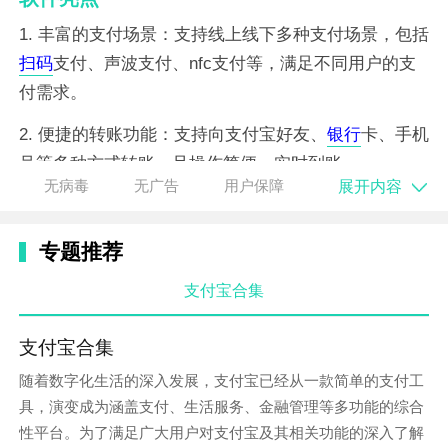
1. 丰富的支付场景：支持线上线下多种支付场景，包括
扫码
支付、声波支付、nfc支付等，满足不同用户的支
付需求。
2. 便捷的转账功能：支持向支付宝好友、
银行
卡、手机
号等多种方式转账，且操作简便，实时到账。
展开内容
无病毒
无广告
用户保障
3. 强大的理财功能：内置余额宝等理财产品，用户可随
时查看收益情况，实现资金增值。
专题推荐
软件特点
支付宝合集
1. 安全可靠：支付宝采用多重安全验证机制，确保用户
资金安全。同时，支持指纹识别、面部识别等生物识别
支付宝合集
技术，提高支付安全性。
随着数字化生活的深入发展，支付宝已经从一款简单的支付工
具，演变成为涵盖支付、生活服务、金融管理等多功能的综合
2. 本地化服务：提供本地生活服务，如缴纳水电煤费、
性平台。为了满足广大用户对支付宝及其相关功能的深入了解
查询交通违章等，让用户享受更多便利。