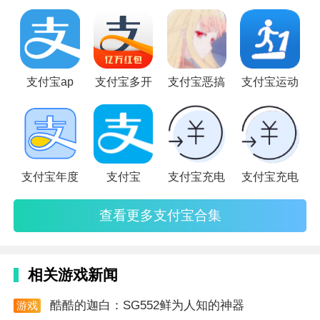
和使用需求，我们特别推出“支付宝合集软件专题”，旨在为用
3. 社交属性：支持添加好友、建立亲情账户等功能，让
户提供一站式的支付宝及其相关应用的详细介绍
用户在支付的同时也能感受到社交的乐趣。
软件玩法
支付宝ap
支付宝多开
支付宝恶搞
支付宝运动
1. 注册登录：用户需先注册支付宝账号并完成实名认
证，方可使用各项功能。
2. 绑定银行卡：绑定个人银行卡，方便进行转账、支付
等操作。
支付宝年度
支付宝
支付宝充电
支付宝充电
3. 扫码支付：在支持支付宝支付的商家处，打开支付宝
查看更多支付宝合集
扫描商家二维码即可完成支付。
软件测试
相关游戏新闻
1. 功能性测试：测试支付、转账、理财等各项功能是否
正常运作，确保无功能缺陷。
酷酷的迦白：SG552鲜为人知的神器
游戏
资讯