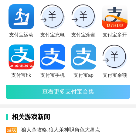
3. 娱乐性强：除了生成账单图片外，软件还提供了多种
和使用需求，我们特别推出“支付宝合集软件专题”，旨在为用
娱乐功能，如自定义搜索热词等，增加用户的使用乐
户提供一站式的支付宝及其相关应用的详细介绍
趣。
软件优势
支付宝运动
支付宝充电
支付宝余额
支付宝多开
1. 真实度高：生成的账单图片真实度高，能够满足用户
在社交平台上的展示需求。
2. 自定义性强：用户可以根据个人需求自定义账单内
容，增加软件的使用灵活性。
支付宝hk
支付宝手机
支付宝ap
支付宝余额
3. 操作简便：软件操作简便快捷，无需复杂的步骤即可
查看更多支付宝合集
轻松生成账单图片。
软件测评
相关游戏新闻
1. 用户体验良好：软件界面简洁直观，操作简便快捷，
用户体验良好。
狼人杀攻略:狼人杀神职角色大盘点
游戏
资讯