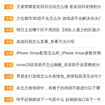
2. 娱乐性强：软件提供了多种娱乐功能，如自定义搜索
王者荣耀老友回归活动怎么做 老友回归友情积分
游戏
热词等，增加了用户的使用乐趣。
资讯
少女都市3D进不去怎么办 游戏进不去解决办法介
游戏
3. 安全性高：软件不会获取用户的真实支付信息，保障
资讯
用户数据安全，让用户使用更加放心。
明日之后哪个区不用排队【排队人最少的区服介绍
游戏
资讯
血战到底怎么算番_算番方法介绍
游戏
资讯
iPhone Xmax配置怎么样_iPhone Xmax参数评测
游戏
资讯
vivox23语音助手怎么唤醒_语音助手设置教程分享
游戏
资讯
男朋友打游戏怎么办表情包_表情包高清无水印大
游戏
资讯
在北方推倒胡中，有赖子的鸡胡不能进行以下哪个
游戏
资讯
快手起锅烧油下一句是什么 起锅烧油口诀下一句
游戏
资讯