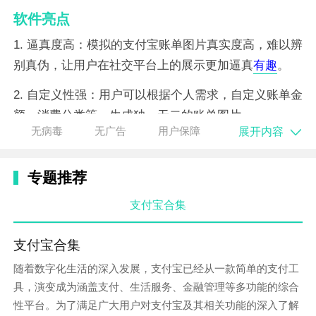
软件亮点
1. 逼真度高：模拟的支付宝账单图片真实度高，难以辨
别真伪，让用户在社交平台上的展示更加逼真
有趣
。
2. 自定义性强：用户可以根据个人需求，自定义账单金
额、消费分类等，生成独一无二的账单图片。
展开内容
无病毒
无广告
用户保障
3. 操作简便：软件界面简洁直观，操作简便快捷，无需
复杂的步骤，即可轻松生成支付宝年度账单图片。
专题推荐
软件特性
支付宝合集
1.
数据
安全
性高：软件不会获取用户的真实支付信息，
保障用户数据安全。
支付宝合集
随着数字化生活的深入发展，支付宝已经从一款简单的支付工
2. 兼容性广：支持安卓系统各版本，满足不同用户的需
具，演变成为涵盖支付、生活服务、金融管理等多功能的综合
求。
性平台。为了满足广大用户对支付宝及其相关功能的深入了解