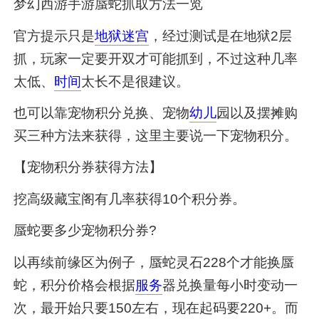
梦幻西游手游蜃蛇抓取方法一览
官方提示只是
地狱
迷宫
，经过测试是在地狱2层
抓，玩家一定要开双才可能抓到，不过这种几率
太低、
时间
太长不是很建议。
也可以靠宠物积分兑换、宠物
幼儿
园以及摆摊购
买三种方法来获得，这里主要说一下宠物积分。
【宠物积分券获得方法】
挖高级藏宝阁有几率获得10个积分券。
蜃蛇要多少宠物积分券?
以再续前缘区为例子，蜃蛇灵石228个才能换蜃
蛇，积分价格会根据
服务
器兑换量每小时变动一
次，最开始只要150左右，现在起码要220+。而