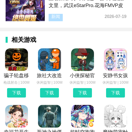
文里，武汉eStarPro.花海FMVP皮
肤给到的英雄是
新闻
2026-07-19
相关游戏
骗子轮盘移
旅社大改造
小侠探秘官
安静书女孩
枪战射击 | 100M
休闲益智 | 100M
休闲益智 | 100M
休闲益智 | 100M
下载
下载
下载
下载