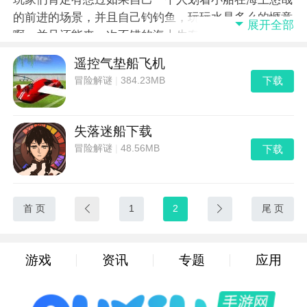
的前进的场景，并且自己钓钓鱼，玩玩水是多么的惬意
展开全部
啊，并且还能来一次不错的海上生存，自己建造庇护所
并且自给自足!这一切看起来都是那么的不可思议，但
遥控气垫船飞机
是在游戏中我们万能的开发者帮我们实现了这样的梦
下载
冒险解谜
|
384.23MB
想，玩家们可以在这里体验到各种海上生存的乐趣了，
各种精彩的海上船只驾驶游戏加上海上的生存游戏应有
尽有，喜欢这类题材的小伙伴们一定不要错过了!
失落迷船下载
下载
冒险解谜
|
48.56MB
首 页

1
2

尾 页
游戏
资讯
专题
应用