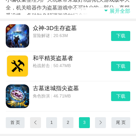
全，机关暗器作为盗墓游戏中不可缺少的一部分一直颇
展开全部
受追捧。多种知名解谜游戏如纪念碑谷和未上锁的房间
都充分利用到了机关的解谜元素，通过脑力与强大的动
众神-3D生存盗墓
手操作来破解这些强大的机关更是让人倍感刺激。本专
下载
冒险解谜
|
20.63M
题为所有机关游戏爱好者带来了多种与机关相关的游
戏，有古老神秘的机关锁游戏还有精彩好玩的密室逃脱
机关游戏更有烧脑无比互动性十足的机关布置游戏，让
和平精英盗墓者
你一次性玩个够。
下载
枪战射击
|
50.47MB
古墓迷城指尖盗墓
下载
角色扮演
|
46.71MB
首 页

1
2
3

尾 页