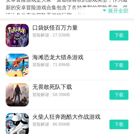
新的安卓冒险游戏合集包含了各种类型的冒险手游，保
展开全部
证让各位喜欢冒险手游的玩家一见钟情。去秀手游网为
您网络了当前游戏市场最好玩的冒险手游下载和安装，
口袋妖怪百万力量
赶快来下载吧！
下载
冒险解谜
|
27.03MB
海滩恐龙大猎杀游戏
下载
冒险解谜
|
71.89MB
无畏敢死队下载
下载
冒险解谜
|
58.39MB
火柴人狂奔跑酷大作战游戏
下载
冒险解谜
|
86.85MB