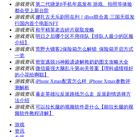
游戏资讯
第二代骁龙8手机年底发布 游戏、拍照等体验
都会登上新台阶
游戏资讯
娜扎古天乐剧照在列！iBox联合真·三国无双发
行国内首个电影NFT
游戏资讯
和平精英老吉碎片获取攻略
游戏资讯
明日之后哪个区不用排队【排队人最少的区服
介绍】
游戏资讯
荒野大镖客2保险箱怎么解锁_保险箱开启方式
一览
游戏资讯
密室逃脱16神殿遗迹解救奶奶图文攻略大全
游戏资讯
微信最强大脑乱斗第46关答案【理科成绩很好
的小花给啊聪】
游戏资讯
iPhone Xmax配置怎么样_iPhone Xmax参数评
测解析
游戏资讯
暴走英雄坛反派路线怎么走_反派剧情选择方
法介绍
游戏资讯
可以拉长腿的视频软件是什么【能拉长腿的视
频软件教程详解】
游戏
资讯