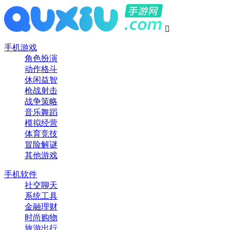

手机游戏
角色扮演
动作格斗
休闲益智
枪战射击
战争策略
音乐舞蹈
模拟经营
体育竞技
冒险解谜
其他游戏
手机软件
社交聊天
系统工具
金融理财
时尚购物
旅游出行