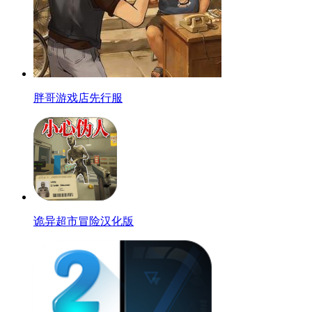
胖哥游戏店先行服
诡异超市冒险汉化版