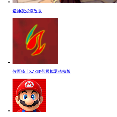
诸神灰烬修改版
假面骑士ZZZ腰带模拟器移植版