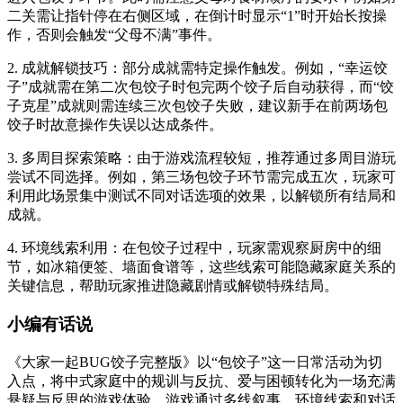
二关需让指针停在右侧区域，在倒计时显示“1”时开始长按操
作，否则会触发“父母不满”事件。
2. 成就解锁技巧：部分成就需特定操作触发。例如，“幸运饺
子”成就需在第二次包饺子时包完两个饺子后自动获得，而“饺
子克星”成就则需连续三次包饺子失败，建议新手在前两场包
饺子时故意操作失误以达成条件。
3. 多周目探索策略：由于游戏流程较短，推荐通过多周目游玩
尝试不同选择。例如，第三场包饺子环节需完成五次，玩家可
利用此场景集中测试不同对话选项的效果，以解锁所有结局和
成就。
4. 环境线索利用：在包饺子过程中，玩家需观察厨房中的细
节，如冰箱便签、墙面食谱等，这些线索可能隐藏家庭关系的
关键信息，帮助玩家推进隐藏剧情或解锁特殊结局。
小编有话说
《大家一起BUG饺子完整版》以“包饺子”这一日常活动为切
入点，将中式家庭中的规训与反抗、爱与困顿转化为一场充满
悬疑与反思的游戏体验。游戏通过多线叙事、环境线索和对话