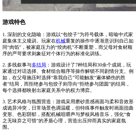
游戏特色
1. 深刻的文化隐喻：游戏以“包饺子”为符号载体，暗喻中式家
庭集体主义规训。玩家在
机械
重复的操作中逐渐意识到自己如
同“肉馅”，被家庭压力的“绞肉机”不断重塑，而父母对食材顺
序的严苛要求则象征对个体行为的标准化训练。
2. 多线叙事与
多结局
：游戏设计了7种结局和30余个成就，玩
家通过对话选择、食材组合顺序等操作解锁不同剧情分支。例
如，在父母施压时选择“靠我自己”可能触发“遍体鳞伤的胜
者”结局，而拒绝参与包饺子则导向“拒绝参与团圆”的结局，
每个选择都映射出家庭关系中的权力博弈。
3. 艺术风格与氛围营造：游戏采用磨砂质感画面与柔和音效形
成诡异冲突，日常场景色调温暖，但特殊事件触发时画面扭曲
变形、色彩阴郁，搭配机械咀嚼声与梦核风格音乐，强化“食
之无味弃之可惜”的矛盾心理，营造出压抑而真实的家庭氛
围。