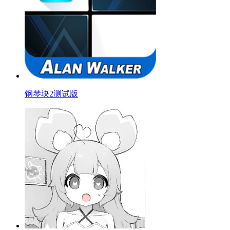
钢琴块2测试版