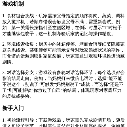
游戏机制
1. 食材组合挑战：玩家需按父母指定的顺序将肉、蔬菜、调料
放入搅拌机，若顺序错误会触发父母不满，需重新尝试。例
如，第一关需长按指针至左侧区域，在倒计时显示“1”时松手
才能继续包饺子，这一机制考验玩家的记忆与操作精度。
2. 环境线索收集：厨房中的冰箱便签、墙面食谱等细节隐藏家
庭关系线索。某张便签可能暗示父母对玩家婚姻状况的期许，
而食谱的遗漏则映射家庭裂痕，玩家需通过观察环境推进隐藏
剧情。
3. 对话选择分支：游戏设有多轮对话选择环节，每个选项都会
影响结局走向。例如，当妈妈打来微信电话时，选择“能不能
不说这个→别说了”可触发“妈妈别说了”成就，而选择“还是不
了”则可能解锁“你放过了自己”的结局，体现玩家对家庭压力
的反抗或妥协。
新手入门
1. 初始流程引导：下载游戏后，玩家需先完成剧情开场，随后
进入包饺子环节。此时需注意父母对食材顺序的要求，例如第