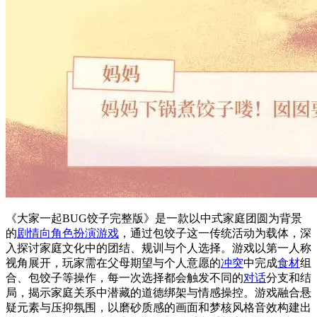
《大家一起BUG饺子完整版》是一款以中式家庭团圆为背景
的
剧情向
角色
扮演
游戏
，通过包饺子这一传统活动为载体，深
入探讨家庭文化中的团结、规训与个人选择。游戏以第一人称
视角展开，玩家需在父母期望与个人意愿的
冲突
中完成
食材
组
合、包饺子等操作，每一次选择都会触发不同的
对话
分支和结
局，揭示家庭关系中潜藏的道德绑架与情感操控。游戏融合悬
疑元素与压抑氛围，以磨砂质感的画面和梦核风格音效构建出