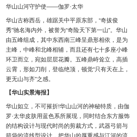
华山山河守护使——伽罗·太华
华山古称西岳，雄踞关中平原东部，“奇拔俊
秀”驰名海内外，被誉为“奇险天下第一山”。华山
由五峰组成，其中东西南三峰呈鼎形相依，是为
主峰，中峰和北峰相辅，而且还有七十多座小峰
环卫而立，宛如层层花瓣。五峰鼎峙耸立，高插
云霄，形如刀削，登临绝顶，顿觉“只有天在上，
更无山与齐”之感。
【华山实景海报】
华山如立，不可摧折!华山山河的神秘特质，由伽
罗·太华皮肤用蓝色系所展现，同时结合东方服饰
的结构设计与现代时尚的剪裁方式，武器弓箭与
箭袋的流线型设计，把华山的厚重感与江河的流