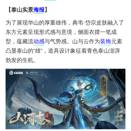
【泰山实景
海报
】
为了展现华山的厚重雄伟，典韦·岱宗皮肤融入了
东方元素呈现形式感与意境，侧面衣摆一笔成
型，蕴藏流
动感
与气势感。山与云作为
装饰
元素
凸显泰山的“雄”，道具设计象征着青色泰山澎湃
勃发的生机。