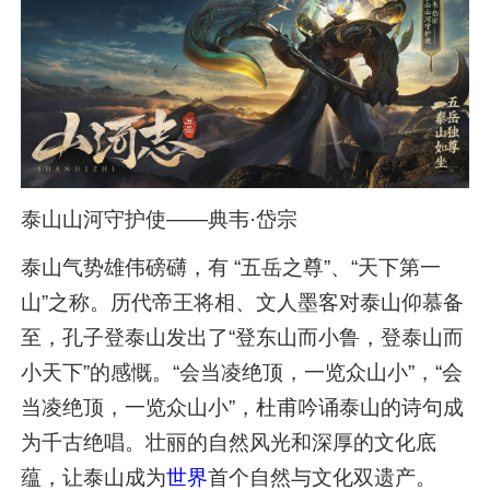
泰山山河守护使——典韦·岱宗
泰山气势雄伟磅礴，有 “五岳之尊”、“天下第一
山”之称。历代帝王将相、文人墨客对泰山仰慕备
至，孔子登泰山发出了“登东山而小鲁，登泰山而
小天下”的感慨。“会当凌绝顶，一览众山小”，“会
当凌绝顶，一览众山小”，杜甫吟诵泰山的诗句成
为千古绝唱。壮丽的自然风光和深厚的文化底
蕴，让泰山成为
世界
首个自然与文化双遗产。