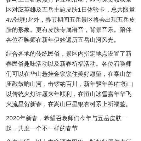
区对应英雄及五岳主题皮肤1日体验卡，总共限量
4w张噢!此外，春节期间五岳景区将会出现五岳皮
肤的形象。更有皮肤专属语音，背景音乐。陪伴
各位召唤师在新年伊始遍历五岳山河风光。
结合各地的传统民俗，景区内指定地点设置了新
春民俗趣味活动以及新春祈福活动。各位召唤师
们可以在华山悬挂金锁锁住美好愿望，在泰山岱
庙敲鼓响山河，击锣纳百川，新年驱年兽!在衡山
以传统火灯许愿来年顺利，在恒山冰雪嘉年华飞
火流星贺新春，在嵩山巨星银杏树系上祈福签。
2020年新春，希望召唤师们今年与五岳皮肤一
起，共度一个不一样的春节