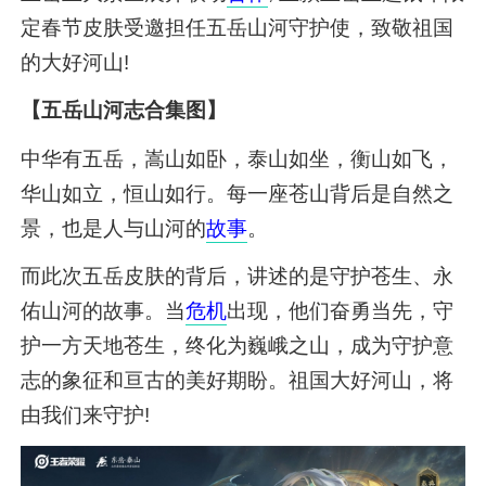
定春节皮肤受邀担任五岳山河守护使，致敬祖国
的大好河山!
【五岳山河志合集图】
中华有五岳，嵩山如卧，泰山如坐，衡山如飞，
华山如立，恒山如行。每一座苍山背后是自然之
景，也是人与山河的
故事
。
而此次五岳皮肤的背后，讲述的是守护苍生、永
佑山河的故事。当
危机
出现，他们奋勇当先，守
护一方天地苍生，终化为巍峨之山，成为守护意
志的象征和亘古的美好期盼。祖国大好河山，将
由我们来守护!