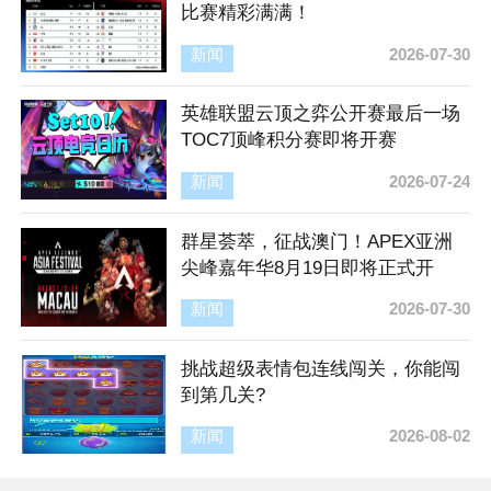
比赛精彩满满！
新闻
2026-07-30
英雄联盟云顶之弈公开赛最后一场
TOC7顶峰积分赛即将开赛
新闻
2026-07-24
群星荟萃，征战澳门！APEX亚洲
尖峰嘉年华8月19日即将正式开
赛！
新闻
2026-07-30
挑战超级表情包连线闯关，你能闯
到第几关?
新闻
2026-08-02