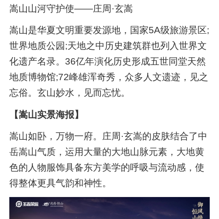
嵩山山河守护使——庄周·玄嵩
嵩山是华夏文明重要发源地，国家5A级旅游景区;
世界地质公园;天地之中历史建筑群也列入世界文
化遗产名录。36亿年演化历史形成五世同堂天然
地质博物馆;72峰雄浑奇秀，众多人文遗迹，见之
忘俗。玄山妙水，见而忘忧。
【嵩山实景海报】
嵩山如卧，万物一府。庄周·玄嵩的皮肤结合了中
岳嵩山气质，运用大量的大地山脉元素，大地黄
色的人物服饰具备东方美学的呼吸与流动感，使
得整体更具气韵和神性。