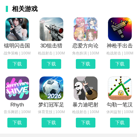
相关游戏
镭明闪击国
3D狙击猎
恋爱方向论
神枪手出击
战争策略 | 100M
枪战射击 | 100M
角色扮演 | 100M
枪战射击 | 100M
下载
下载
下载
下载
Rhyth
梦幻冠军足
暴力迪吧射
勾勒一笔汉
音乐舞蹈 | 100M
体育竞技 | 100M
枪战射击 | 100M
休闲益智 | 100M
下载
下载
下载
下载