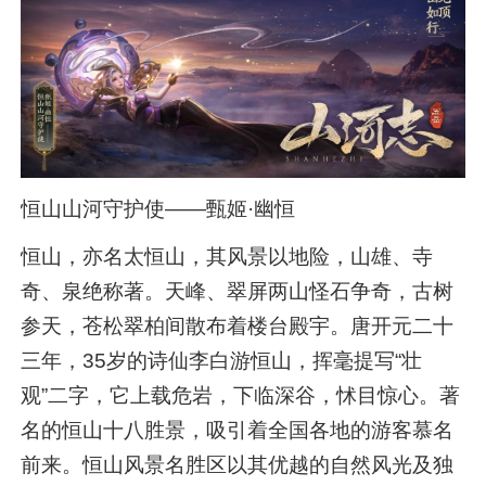
恒山山河守护使——甄姬·幽恒
恒山，亦名太恒山，其风景以地险，山雄、寺
奇、泉绝称著。天峰、翠屏两山怪石争奇，古树
参天，苍松翠柏间散布着楼台殿宇。唐开元二十
三年，35岁的诗仙李白游恒山，挥毫提写“壮
观”二字，它上载危岩，下临深谷，怵目惊心。著
名的恒山十八胜景，吸引着全国各地的游客慕名
前来。恒山风景名胜区以其优越的自然风光及独