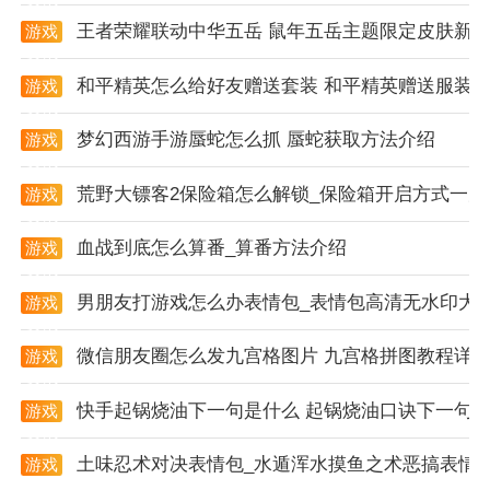
型和掉落装备完全随机生成，配合十余种主题场景（如
王者荣耀联动中华五岳 鼠年五岳主题限定皮肤新
游戏
资讯
原始森林、机械废墟、幽暗洞穴），确保每次探险都有
和平精英怎么给好友赠送套装 和平精英赠送服装
游戏
新鲜体验。
资讯
2. 深度策略战斗：采用4VS4回合制战斗，结合六大职
梦幻西游手游蜃蛇怎么抓 蜃蛇获取方法介绍
游戏
资讯
业（格斗家、巫女、炼金师等）的数十种技能，需根据
荒野大镖客2保险箱怎么解锁_保险箱开启方式一览
游戏
敌人弱点（如抗性、闪避率）制定战术。例如，炼金术
资讯
士的“毒性爆发”可与恶魔猎手的“淬毒箭矢”叠加中毒层
血战到底怎么算番_算番方法介绍
游戏
数，形成持续伤害链。
资讯
男朋友打游戏怎么办表情包_表情包高清无水印大
游戏
3. 巨像协同作战：玩家可解锁并搭配战争巨像（如雷电
资讯
巨像、海神巨像），其技能（如50%雷电增伤、群体眩
微信朋友圈怎么发九宫格图片 九宫格拼图教程详
游戏
晕）与角色技能形成互补。例如，斯坦特（雷电输出）
资讯
搭配布莱克（群体增伤）可触发巨像的雷电增益，实现
快手起锅烧油下一句是什么 起锅烧油口诀下一句
游戏
资讯
爆发伤害。
土味忍术对决表情包_水遁浑水摸鱼之术恶搞表情
游戏
4. 多维度角色养成：通过主线任务、探索关卡和挑战模
资讯