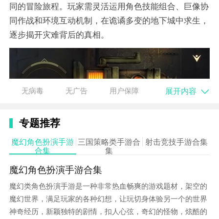
同的冒险旅程。玩家需灵活运用角色技能组合、巨像协
同作战和环境互动机制，在诡谲多变的地下城中求生，
逐步揭开灾难背后的真相。
展开内容
无病毒
无广告
用户保障
专题推荐
魔幻角色扮演手游
三国策略类手游合
射击竞技手游合集
合集
集
魔幻角色扮演手游合集
魔幻类角色扮演手游是一种非常热血畅爽的游戏题材，架空的
魔幻世界，满足玩家的各种幻想，让玩切身体验另一个的世界
神奇经历，新颖独特的剧情，扣人心弦，奇幻的怪物，炫酷的