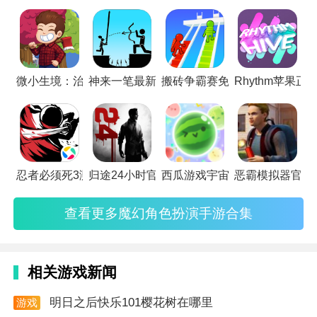
打斗，华丽的场景，让人心驰神往。这里精选了一些魔幻角色
扮演手游供大家选择，快来体验一下吧！
微小生境：治愈放置修改版
神来一笔最新版
搬砖争霸赛免广告版
Rhythm苹果正
忍者必须死3测试版
归途24小时官方版
西瓜游戏宇宙版最新版
恶霸模拟器官方
查看更多魔幻角色扮演手游合集
相关游戏新闻
游戏特点
明日之后快乐101樱花树在哪里
游戏
1. 随机化地牢系统：每局地图布局、房间事件、敌人类
资讯