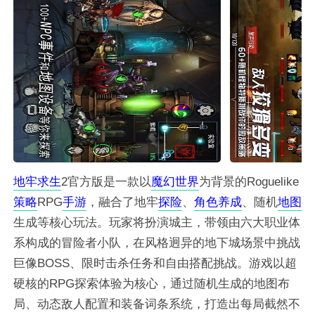
地牢
求生
2官方版是一款以
魔幻
世界
为背景的Roguelike
策略
RPG
手游
，融合了地牢
探险
、
角色
养成
、随机
地图
生成等核心玩法。玩家将扮演城主，带领由六大职业体
系构成的冒险者小队，在风格迥异的地下城场景中挑战
巨像BOSS、限时击杀任务和自由搭配挑战。游戏以超
硬核的RPG探索体验为核心，通过随机生成的地图布
局、动态敌人配置和装备词条系统，打造出每局截然不