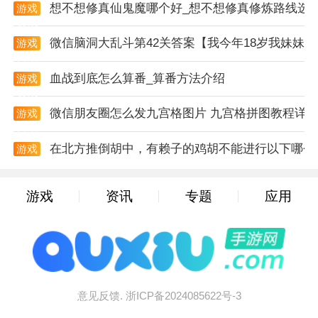
想不想修真仙鬼魔哪个好_想不想修真修炼路线选
游戏
2. 动态难度平衡：小怪攻击无僵直设计，玩家需通过走
资讯
位规避群体攻击；BOSS战采用血量分段机制，如寅虎
微信脑洞大乱斗第42关答案【我今年18岁我妹妹
游戏
二阶段会进入狂暴模式，需抓住其重斩后摇进行输出。
资讯
血战到底怎么算番_算番方法介绍
游戏
3. 零付费无广告模式：游戏本体完全免费，无内购系统
资讯
与强制广告，安装包仅118.91MB，对低配手机友好，
微信朋友圈怎么发九宫格图片 九宫格拼图教程详
游戏
支持离线游玩。
资讯
在北方推倒胡中，有赖子的鸡胡不能进行以下哪个
游戏
玩家反馈
资讯
1. 战斗体验获赞：玩家“就叫流浪地皮”评价“后期三段
游戏
资讯
专题
应用
蓄力一棒打死小怪超爽，BOSS僵直机制让战斗充满策
略性”，TapTap平台评分达9.5分。
2. 内容更新需求：用户“手机用户102493511”表示“画面
与可玩性优秀，但希望加快更新频率”，开发者火山哥
哥已在2025年12月推出第四章盘丝洞内容。
意见反馈.
浙ICP备2024085622号-3