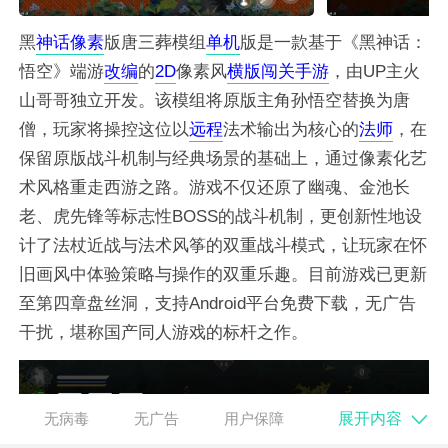
黑
神话
像素
版唐三葬模组
单机
版是一款基于《黑神话：
悟空》端游
改编
的
2D
像素风
横版
闯关
手游
，由UP主火
山哥哥独立开发。该模组将原版主角孙悟空替换为唐
僧，玩家将操控这位以
远程
法术输出为核心的
法师
，在
保留原版战斗机制与经典场景的基础上，通过像素化艺
术风格重走西游之路。游戏不仅还原了幽魂、金池长
老、虎先锋等标志性BOSS的战斗机制，更创新性地设
计了法杖近战与法术风筝的双重战斗模式，让玩家在怀
旧画风中体验策略与操作的双重乐趣。目前游戏已更新
至第四章盘丝洞，支持Android平台免费下载，无广告
干扰，堪称国产同人游戏的标杆之作。
展开内容
无病毒
无广告
用户保障