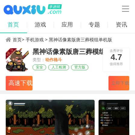

首页
游戏
应用
专题
资讯
首页
>
手机游戏
> 黑神话像素版唐三葬模组单机版
黑神话像素版唐三葬模组单机版
去秀评分
4.7
类型：
动作格斗
值得推荐
安全
人工检测
官方版
高速下载
立即下载