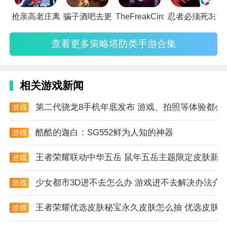
默。
抢亲高老庄离线版
骗子酒吧去更新版
TheFreakCircus修改版
忍者必须死3去
4. 策略性成长系统：通过击败BOSS获取精魄解锁技能
查看更多策略塔防类手游合集
树，例如“身外身法”可召唤分身协同作战，“幻影随
行”提供隐身突进能力，战斗策略深度远超传统像素游
戏。
相关游戏新闻
5. 沉浸式音效体验：主界面采用《云宫迅音》经典旋
第二代骁龙8手机年底发布 游戏、拍照等体验都会
游戏
律，战斗音效根据武器类型区分（法杖挥击声、法术释
资讯
放特效音），BOSS战配乐随阶段变化增强压迫感。
酷酷的迦白：SG552鲜为人知的神器
游戏
资讯
游戏特征
王者荣耀联动中华五岳 鼠年五岳主题限定皮肤新
游戏
资讯
1. 横版卷轴式关卡设计：从黑风山到盘丝洞共四大章
少女都市3D进不去怎么办 游戏进不去解决办法介
游戏
节，每章包含3-5个主题场景，地图中设置隐藏路径与
资讯
分支任务，例如在幽魂关卡中需激活三口钟才能挑战金
王者荣耀优选皮肤秘宝永久皮肤怎么抽 优选皮肤
游戏
池长老。
资讯