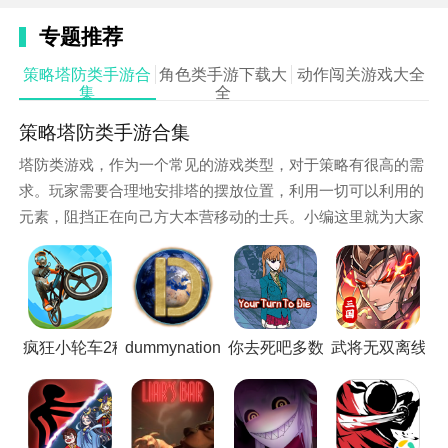
专题推荐
策略塔防类手游合
角色类手游下载大
动作闯关游戏大全
集
全
游戏亮点
策略塔防类手游合集
1. 角色颠覆性重构：唐僧突破传统设定，成为兼具远程
塔防类游戏，作为一个常见的游戏类型，对于策略有很高的需
法术输出与近战法杖攻击的全能法师，玩家可自由切换
求。玩家需要合理地安排塔的摆放位置，利用一切可以利用的
元素，阻挡正在向己方大本营移动的士兵。小编这里就为大家
战斗风格，体验“法师当刺客用”的爽快感。
整理了策略塔防类手游，供大家下载游玩。
2. 端游级战斗还原：完美复刻原版“三段蓄力重棍”“翻
滚闪避”“定身术”等核心机制，BOSS战中需精准把握攻
击后摇与技能释放时机，如黄眉三阶段需用三段蓄力破
除金身。
疯狂小轮车2移植版
dummynation苹果国际版
你去死吧多数表决死亡游戏存
武将无双离线版
3. 像素美学与细节彩蛋：采用16bit像素画风重构黑风
山、小雷音寺等经典场景，地图中隐藏大量彩蛋（如土
地庙存档点、打坐恢复点），小怪动作设计充满黑色幽