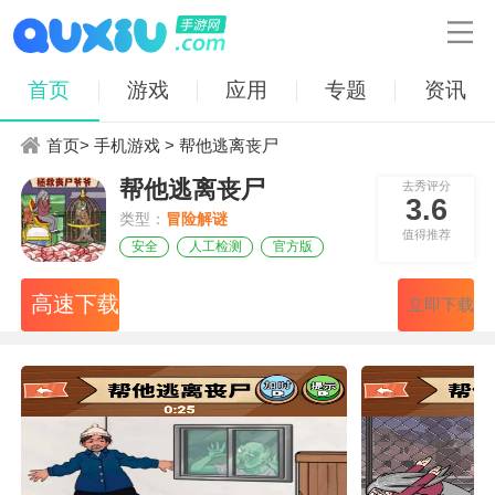

首页
游戏
应用
专题
资讯
首页
>
手机游戏
> 帮他逃离丧尸
帮他逃离丧尸
去秀评分
3.6
类型：
冒险解谜
值得推荐
安全
人工检测
官方版
高速下载
立即下载