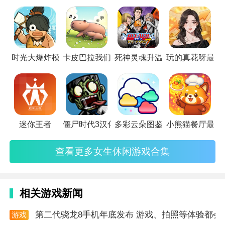
点子上了。在女生游戏合集中，小编为大家搜罗了一部分时下
最受女生喜欢的游戏种类，不敢说是100%的满意，但是绝对
会是让你不断点头的选择。如果你正在为给女生推荐什么游戏
而烦恼的话，就请看过来吧。
时光大爆炸模拟器汉化版
卡皮巴拉我们走移植版
死神灵魂升温7先行服
玩的真花呀最新
迷你王者
僵尸时代3汉化版
多彩云朵图鉴离线版
小熊猫餐厅最新
查看更多女生休闲游戏合集
相关游戏新闻
第二代骁龙8手机年底发布 游戏、拍照等体验都会
游戏
资讯