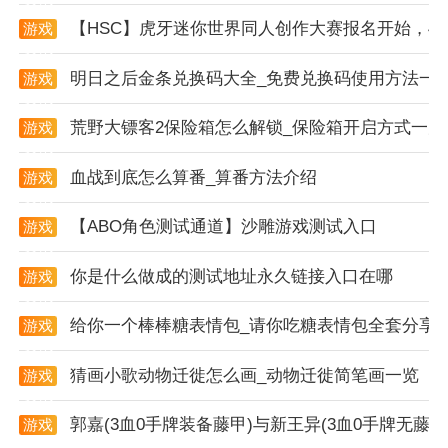
【HSC】虎牙迷你世界同人创作大赛报名开始，4
游戏
资讯
明日之后金条兑换码大全_免费兑换码使用方法一
游戏
资讯
荒野大镖客2保险箱怎么解锁_保险箱开启方式一览
游戏
资讯
血战到底怎么算番_算番方法介绍
游戏
新手进阶
资讯
【ABO角色测试通道】沙雕游戏测试入口
游戏
1. 新手玩家可以先从简单的关卡开始，逐步熟悉游戏操
资讯
作和解谜技巧。
你是什么做成的测试地址永久链接入口在哪
游戏
资讯
2. 学会观察和分析关卡中的线索，合理利用道具来解开
给你一个棒棒糖表情包_请你吃糖表情包全套分享
游戏
谜题。
资讯
3. 在面对丧尸追击时，保持冷静，利用地形和障碍物来
猜画小歌动物迁徙怎么画_动物迁徙简笔画一览
游戏
资讯
躲避攻击。
郭嘉(3血0手牌装备藤甲)与新王异(3血0手牌无
游戏
4. 不断尝试和总结经验，提高自己的解谜能力和反应速
资讯