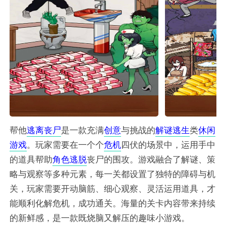
帮他
逃离
丧尸
是一款充满
创意
与挑战的
解谜
逃生
类
休闲
游戏
。玩家需要在一个个
危机
四伏的场景中，运用手中
的道具帮助
角色
逃脱
丧尸的围攻。游戏融合了解谜、策
略与观察等多种元素，每一关都设置了独特的障碍与机
关，玩家需要开动脑筋、细心观察、灵活运用道具，才
能顺利化解危机，成功通关。海量的关卡内容带来持续
的新鲜感，是一款既烧脑又解压的趣味小游戏。