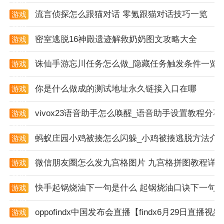
流言侦探怎么跟猫对话 零氪跟猫对话技巧一览
游戏
资讯
密室逃脱16神殿遗迹解救奶奶图文攻略大全
游戏
资讯
诛仙手游忘川任务怎么做_隐藏任务触发条件一览
游戏
资讯
你是什么做成的测试地址永久链接入口在哪
游戏
资讯
vivox23语音助手怎么唤醒_语音助手设置教程分享
游戏
资讯
蚂蚁庄园小鸡被揍怎么闪躲_小鸡被揍逃脱方法介
游戏
资讯
app功能
微信朋友圈怎么发九宫格图片 九宫格拼图教程详
游戏
1. wifi测速：通过四大项连接提升技术，实时检测网络
资讯
和路由器连接稳定性，让wifi更快更稳。
快手起锅烧油下一句是什么 起锅烧油口诀下一句
游戏
资讯
2. wifi共享：一键连接全国亿万共享热点，提供24小时
oppofindx中国发布会直播【findx6月29日直播视
游戏
免费wifi服务。
资讯