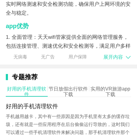
实时网络测速和安全检测功能，确保用户上网环境的安
全与稳定。
app优势
1. 全面管理：天天wifi管家提供全面的网络管理服务，
包括连接管理、测速优化和安全检测等，满足用户多样
化的上网需求。
展开内容
无病毒
无广告
用户保障
2. 一键连接：支持一键连接全国亿万共享热点，让用户
随时随地享受免费wifi服务，无需担心流量问题。
专题推荐
好用的手机清理软
节日放假出行软件
实用的VR旅游app
3. 实时测速：提供实时网络测速功能，帮助用户快速了
件
下载
下载
解当前网络
速度
，优化上网体验。
好用的手机清理软件
4. 安全检测：实时检测网络安全环境，防蹭网、保护联
手机越用越卡，其中有一些原因是因为手机里有太多的缓存垃
网设备安全，为用户上网保驾护航。
圾，还有就是一些应用程序在后台偷偷运行导致的，这时我们
5.
智能
优化：根据网络环境智能优化网络连接，提高网
可以通过一些手机清理软件来解决问题，那手机清理软件那个