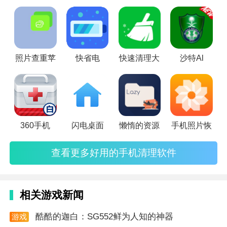
好呢？这里小编搜集了一些比较受大家欢迎的手机清理软件，
络速度和稳定性，减少卡顿情况。
像360清理大师、腾讯手机管家无疑用的是最多的，并且功
能、操作都相对完善。除此之外，鲁大师手机版、一键清理大
师也带来了各自独特的使用体验~这些手机清理软件都可以很
照片查重苹
快省电
快速清理大
沙特Al
好地帮助我们及时清理手
360手机
闪电桌面
懒惰的资源
手机照片恢
查看更多好用的手机清理软件
相关游戏新闻
酷酷的迦白：SG552鲜为人知的神器
游戏
资讯