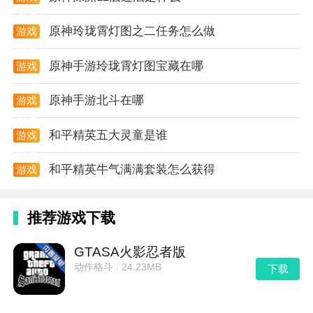
演的玩家都能够找到属于自己的乐趣。
攻略
原神玲珑霄灯图之二任务怎么做
游戏
攻略
原神手游玲珑霄灯图宝藏在哪
游戏
攻略
原神手游北斗在哪
游戏
攻略
和平精英五大灵童是谁
游戏
攻略
和平精英牛气满满套装怎么获得
游戏
攻略
推荐游戏下载
GTASA火影忍者版
动作格斗
|
24.23MB
下载