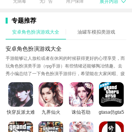
展开内容
无病毒
无广告
用户保障
更加真实和刺激的冒险体验。
游戏特色
专题推荐
1. 游戏提供多种不同的地图场景供玩家探索，让玩家能
安卓角色扮演游戏大全
油罐车模拟类游戏
够感受到不同的游戏氛围。
安卓角色扮演游戏大全
2. 玩家可以自由捏脸、选择身材，打造属于自己的独特
手游能够让人放松或者在休闲的时候获得更好的心理享受，而
角色形象。
玩角色扮演类手游（rpg手游）有些情绪还能够陶冶情趣。去
3. 游戏中隐藏了众多彩蛋和惊喜，让玩家在游戏中能够
秀小编总结了一下角色扮演手游排行，希望能在大家闲暇、疲
有更多的发现和探索。
惫的时候给大家带来一些欢乐！
游戏优势
1. 游戏采用高画质设计，让玩家能够享受到更加逼真的
游戏画面和视觉体验。
快穿反派太难做
九界仙火
诛仙苍劫
gtasa仿gta5
2. 游戏中的物理引擎非常出色，给玩家带来更加真实的