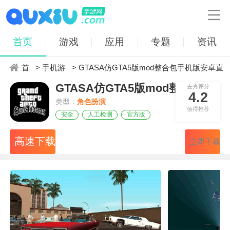

首页
游戏
应用
专题
资讯
首
>
手机游
> GTASA仿GTA5版mod整合包手机版安卓直
GTASA仿GTA5版mod整合包手机版
去秀评分
页
戏
装 v1.8
4.2
类型：
角色扮演
值得推荐
安全
人工检测
官方版
高速下载
立即下载