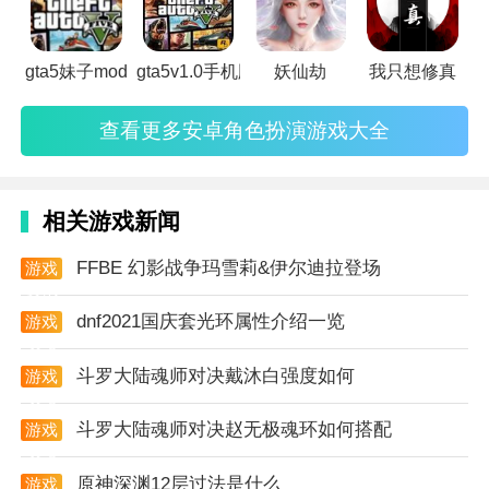
行动感和操作体验。
3. 游戏中的金币可以自由使用，让玩家能够更加轻松地
gta5妹子mod
gta5v1.0手机版
妖仙劫
我只想修真
购买所需的道具和装备。
游戏测试
查看更多安卓角色扮演游戏大全
1. 游戏经过多次测试和优化，确保了游戏的稳定性和流
畅性。
相关游戏新闻
2. 游戏中的任务和活动都经过精心设计，让玩家能够体
FFBE 幻影战争玛雪莉&伊尔迪拉登场
游戏
验到更加有趣和挑战性的内容。
资讯
3. 游戏的音效和配乐也非常出色，为玩家营造更加沉浸
dnf2021国庆套光环属性介绍一览
游戏
攻略
式的游戏体验。
斗罗大陆魂师对决戴沐白强度如何
游戏
总之，gtasa仿gta5版mod整合包手机版安卓直装 v1.8
攻略
是一款非常值得尝试的游戏，它拥有丰富多样的游戏内
斗罗大陆魂师对决赵无极魂环如何搭配
游戏
攻略
容和出色的游戏体验，无论是喜欢动作冒险还是角色扮
原神深渊12层过法是什么
游戏