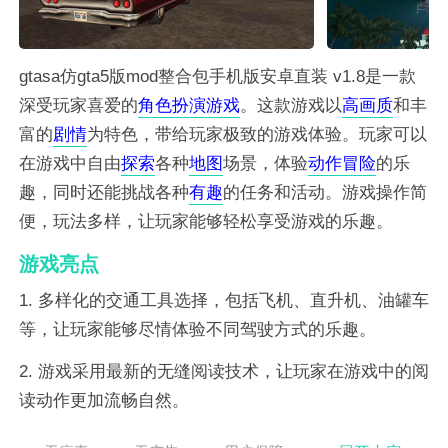
gtasa仿gta5版mod整合包手机版安卓直装 v1.8是一款
深受玩家喜爱的
角色
扮演
游戏
。这款游戏以
高画质
和丰
富的
剧情
为特色，带给玩家极致的游戏体验。玩家可以
在游戏中自由
探索
各种
地图
场景，体验
动作
冒险
的乐
趣，同时还能挑战各种
有趣
的任务和活动。游戏操作简
便，玩法多样，让玩家能够轻松享受游戏的乐趣。
游戏亮点
1. 多样化的交通工具选择，包括飞机、直升机、油罐车
等，让玩家能够尽情体验不同驾驶方式的乐趣。
2. 游戏采用最新的无缝阅读技术，让玩家在游戏中的阅
读动作更加流畅自然。
3. 丰富的游戏剧情和任务，让玩家在游戏中能够体验到