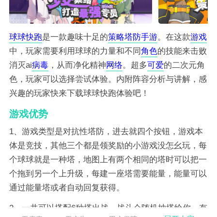
球球
快跑
是一款趣味十足的
策略
塔防
手游
。在这款
游戏
中，玩家需要利用球球的力量和不同
角色
的技能来击败
消灭ai
病毒
，从而净化精神
网络
。超多
可爱
的二次元角
色，玩家可以选择尝试体验。内附阵容分析与讲解，感
兴趣的玩家快来下载球球快跑体验吧！
游戏优势
1、游戏类型是对抗性塔防，进去就四个按钮，游戏本
体是竞技，其他三个都是领奖励的小游戏没怎幺玩，每
个球球就是一种塔，地图上有两个相同的塔时可以把一
个拖到另一个上升级，每建一座塔需要能量，能量可以
通过能量塔或者自动回复获得。
2、一共可以搭配6种塔出战，战斗会随机抽塔给你，有