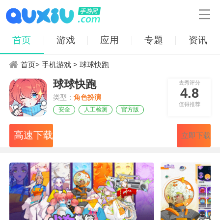

首页
游戏
应用
专题
资讯
首页
>
手机游戏
> 球球快跑
球球快跑
去秀评分
4.8
类型：
角色扮演
值得推荐
安全
人工检测
官方版
高速下载
立即下载