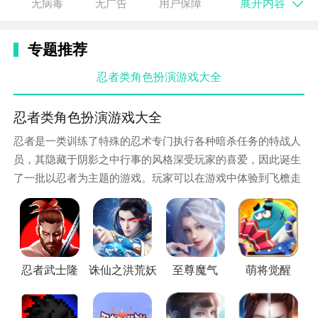
展开内容
无病毒
无广告
用户保障
点发牌员意思，所以虽然只有六张牌也需要卡组构筑。
3、目前来看不能卖掉塔，地图很容易就被放满了，而
专题推荐
且因为随机发牌，你不用这座塔，就不能用下一座，很
忍者类角色扮演游戏大全
可能最后就是放的乱七八糟，BOSS会让所有塔降一
级，一级塔消失，对手技能或许可以帮你拔塔，你的技
忍者类角色扮演游戏大全
能也可以拔自己塔。
忍者是一类训练了特殊的忍术专门执行各种暗杀任务的特战人
4、说到技能，一共六个角色，当前阶段全员解锁，每
员，其隐藏于阴影之中行事的风格深受玩家的喜爱，因此诞生
个角色有不同的体系，大家可以自行摸索，有全部技能
了一批以忍者为主题的游戏。玩家可以在游戏中体验到飞檐走
都在恶心对面的，也有全部技能都在专心塔防的。使用
壁的忍者生活，非常爽快。这次去秀手游就为大家准备了忍者
技能什幺都不消耗，只用等CD。
类游戏大全，各种精美的忍者类游戏推荐。一起来看看有什么
好玩的忍者类游戏下载吧。
游戏特色
1、【实时竞技】
忍者武士隆
诛仙之洪荒妖神
至尊魔气
萌将觉醒
真人对战，极速匹配，拒绝拖沓随时开玩。两分钟一回
合，分分钟体验极致战斗，随时随地畅享对战乐趣。