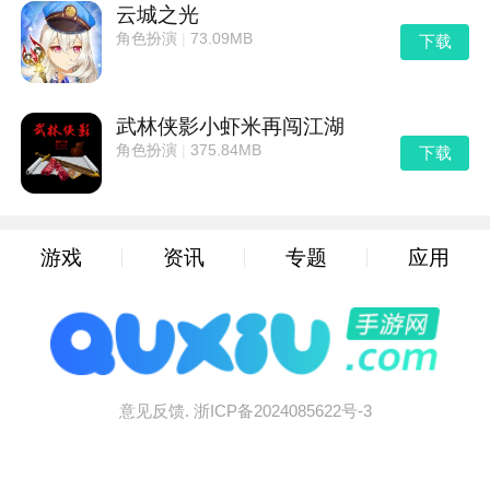
净化精神网络。还有很多的卡通人物等玩家开启。
云城之光
角色扮演
|
73.09MB
下载
以上就是quxiu手游网为您提供的球球快跑游戏，欢迎
大家收藏本站网址，如果您觉得这个游戏好玩，可以分
享给您的好友哦。
武林侠影小虾米再闯江湖
角色扮演
|
375.84MB
下载
游戏
资讯
专题
应用
意见反馈.
浙ICP备2024085622号-3