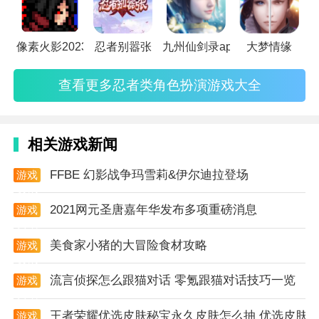
2、【多元搭配】
像素火影2023
忍者别嚣张
九州仙剑录app
大梦情缘
几十种功能各异的球球、多位个性鲜明的少女角色，根
据每个角色特有的技能和球球进行组合，数百种搭配方
查看更多忍者类角色扮演游戏大全
案，打造最强竞技阵容！
3、【创意关卡】
相关游戏新闻
竞技独孤求败？或是想要更多挑战？来试试单人试炼关
FFBE 幻影战争玛雪莉&伊尔迪拉登场
游戏
卡吧！肉鸽风格设计，对局boss阵容全随机，还有百变
资讯
的场地效果与战术加成。步步为营，考验你的实力、策
2021网元圣唐嘉年华发布多项重磅消息
游戏
略与运气！
资讯
美食家小猪的大冒险食材攻略
游戏
4、【丰富玩法】
资讯
据说在元宇宙的其它空间中，球球除了用于战斗，还能
流言侦探怎么跟猫对话 零氪跟猫对话技巧一览
游戏
资讯
消除、碰撞、融合，拓展出更多乐趣。不肝不氪，轻松
王者荣耀优选皮肤秘宝永久皮肤怎么抽 优选皮肤
游戏