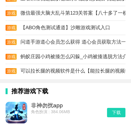
休闲，你要要来一探究竟吗？
资讯
游戏亮点
微信最强大脑大乱斗第123关答案【八十多了一横
游戏
资讯
1、实战，快速比赛，拒绝延迟，随时比赛。
【ABO角色测试通道】沙雕游戏测试入口
游戏
资讯
2、在两分钟的回合中，每分钟都体验一次终极战斗，
问道手游道心会员怎么获得 道心会员获取方法一
游戏
随时随地享受战斗的乐趣。
资讯
3、几十个不同功能的球，许多女孩有着独特的个性。
蚂蚁庄园小鸡被揍怎么闪躲_小鸡被揍逃脱方法介
游戏
资讯
4、卡的体系属性十分强烈，基本上是围绕橙卡建立卡
可以拉长腿的视频软件是什么【能拉长腿的视频软
游戏
组，每个橙卡有特别适配的角色，但是紫卡泛用性很厉
资讯
害，卡的等级越高，用的能量也越多，所以前期建议多
推荐游戏下载
用紫塔，后期体系健全了，再思索思索流派。
非神勿扰app
游戏测评
角色扮演
|
384.06MB
下载
球球快跑是一款有趣的策略塔防手游，玩家需要利用球
球的力量和不同角色的技能来击败消灭人工病毒，从而