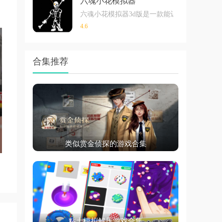
六魂小花模拟器
六魂小花模拟器3d版是一款能让每个人都从
4.6
合集推荐
类似赏金侦探的游戏合集
粘土模拟解压游戏合集