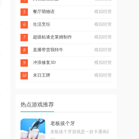
餐厅萌物语
模拟经营
5
生活烹饪
模拟经营
6
超级粘液史莱姆制作
模拟经营
7
直播带货我特牛
模拟经营
8
冲浪修复3D
模拟经营
9
末日王牌
模拟经营
10
热点游戏推荐
老板拔个牙
老板拔个牙游戏是一款卡通画面风格的模拟经