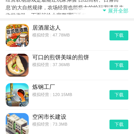
息’的大自然规律，农场经营也能极大的给玩家满足丰
展开全部
收的体验，下面就给大家整理写手机上热门好玩的农庄
经营游戏给大家。
居酒屋达人
下载
模拟经营
|
47.78MB
可口的煎饼美味的煎饼
下载
模拟经营
|
37.36MB
炼钢工厂
下载
模拟经营
|
120.15MB
空闲市长建设
下载
模拟经营
|
73.3MB