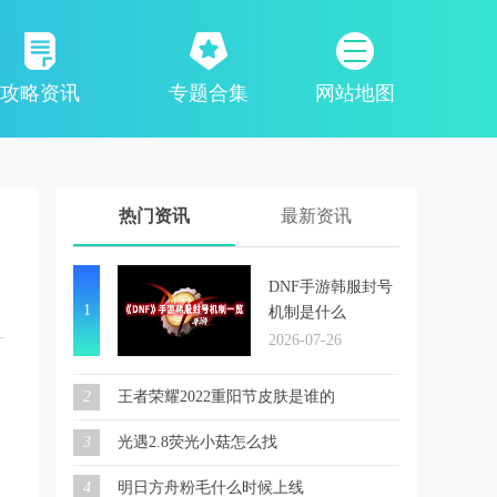
攻略资讯
专题合集
网站地图
热门资讯
最新资讯
DNF手游韩服封号
1
机制是什么
2026-07-26
2
王者荣耀2022重阳节皮肤是谁的
3
光遇2.8荧光小菇怎么找
4
明日方舟粉毛什么时候上线