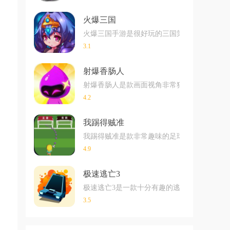
火爆三国
火爆三国手游是很好玩的三国策略战争手游，
3.1
射爆香肠人
射爆香肠人是款画面视角非常独特的休闲闯关
4.2
我踢得贼准
我踢得贼准是款非常趣味的足球射门闯关小游戏
4.9
。
极速逃亡3
极速逃亡3是一款十分有趣的逃脱类游戏，在
3.5