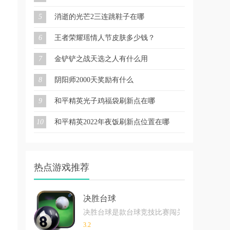
5
消逝的光芒2三连跳鞋子在哪
6
王者荣耀瑶情人节皮肤多少钱？
7
金铲铲之战天选之人有什么用
8
阴阳师2000天奖励有什么
9
和平精英光子鸡福袋刷新点在哪
10
和平精英2022年夜饭刷新点位置在哪
热点游戏推荐
决胜台球
决胜台球是款台球竞技比赛闯关游戏，游戏中玩
3.2