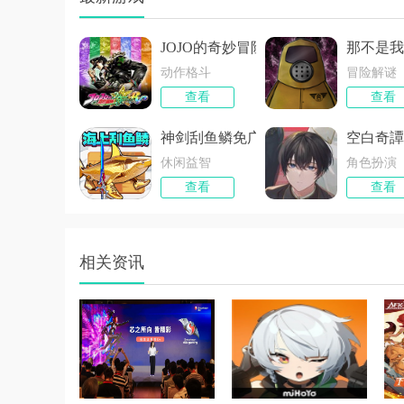
JOJO的奇妙冒险：群星之战付费版
那不是我
动作格斗
冒险解谜
查看
查看
神剑刮鱼鳞免广告版
空白奇譚
休闲益智
角色扮演
查看
查看
相关资讯