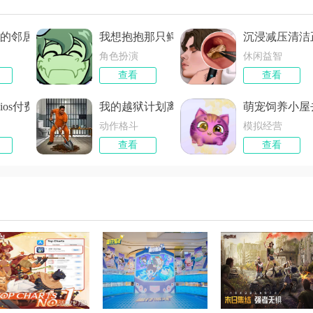
的邻居付费版
我想抱抱那只鳄鱼修改版
沉浸减压清洁
角色扮演
休闲益智
查看
查看
ios付费版
我的越狱计划离线版
萌宠饲养小屋
动作格斗
模拟经营
查看
查看