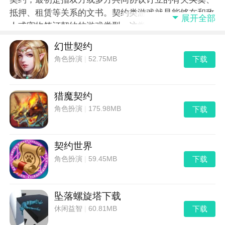
抵押、租赁等关系的文书。契约类游戏就是能够在和敌
展开全部
人或宠物签订契约的游戏类型。这类游戏多以西方的魔
幻世界为游戏的主题背景，是一类契约、魔幻类游戏。
幻世契约
这类游戏因为题材比较新颖，所以也受到很多游戏玩家
下载
角色扮演
|
52.75MB
的喜爱。今天去秀手游网小编就给大家整理了关于契约
的游戏合集。感兴趣的朋友不妨和小编一起看看，你想
象不到的好玩的游戏都在这里了。
猎魔契约
下载
角色扮演
|
175.98MB
契约世界
下载
角色扮演
|
59.45MB
坠落螺旋塔下载
下载
休闲益智
|
60.81MB