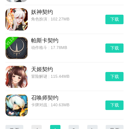
妖神契约
下载
角色扮演
|
102.27MB
帕斯卡契约
下载
动作格斗
|
17.78MB
天姬契约
下载
冒险解谜
|
115.44MB
召唤师契约
下载
卡牌对战
|
140.63MB