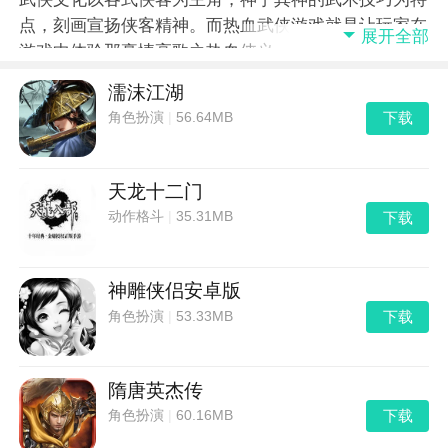
点，刻画宣扬侠客精神。而热血武侠游戏就是让玩家在
展开全部
游戏中体验那豪情高歌之热血侠义。喜欢热血武侠类游
戏的不要错过，快来看看吧！
濡沫江湖
下载
角色扮演
|
56.64MB
天龙十二门
下载
动作格斗
|
35.31MB
神雕侠侣安卓版
下载
角色扮演
|
53.33MB
隋唐英杰传
下载
角色扮演
|
60.16MB