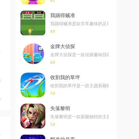
4.2
我踢得贼准
我踢得贼准是款非常趣味的足球射门闯关小游戏
4.9
金牌大侦探
金牌大侦探是一款侦探趣味找茬玩法的游戏，
4.0
收割我的草坪
长
收割我的草坪是一款主题新颖独特的超解压手
5.0
礼
失落黎明
失落黎明是一款新颖独特的主题消除游戏在玩
5.0