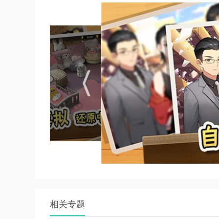
1. 代际传承机制：每代角色初始天赋由前代收集
特长图鉴，可为第二代增加基础属性点，职业图鉴
一代”的成长闭环。
2. 多维属性培养：玩家需平衡智商、情商、体
值，高中阶段利用“国青队集训”强化体魄，同时
动缓解焦虑。
3. 结局分支系统：游戏提供上百种学业与职业
色属性与职业图鉴选择高考志愿，例如达成“天王
他属性超40。
游戏优点
1. 文化还原度高：精准复刻中国家庭特有的教
家情感共鸣。
2. 策略深度强：通过脑洞挖掘、图鉴收集、属
过索要获取，失败需回档重试，考验玩家资源管
相关专题
3. 叙事沉浸感佳：采用手绘风格画面与意大利