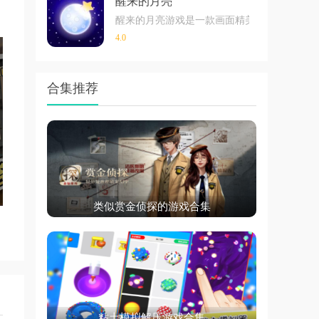
醒来的月亮
等
醒来的月亮游戏是一款画面精美，场景设计有
4.0
力
合集推荐
活
类似赏金侦探的游戏合集
通
粘土模拟解压游戏合集