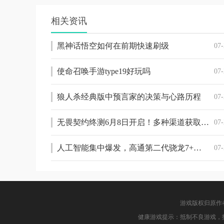
相关资讯
黑神话悟空如何在前期快速刷级
07-
使命召唤手游type19好玩吗
07-
狼人杀经典版中预言家的决策与心路历程
07-
无畏契约终测6月8日开启！多种渠道获取资格，享受高额专属返利
07-
人工智能集中爆发，高通第二代骁龙7+如何赋能终端侧AI？
07-
游戏版权归原作
健康游戏提示：抵制不良游戏，