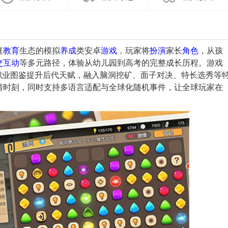
庭
教育
生态的模拟
养成
类安卓
游戏
，玩家将
扮演
家长
角色
，从孩
交
互动
等多元路径，体验从幼儿园到高考的完整成长历程。游戏
职业图鉴提升后代天赋，融入脑洞挖矿、面子对决、特长选秀等
情时刻，同时支持多语言适配与全球化随机事件，让全球玩家在
。