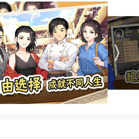
的图鉴数量决定，例如第一代通过解锁“少年马拉松”“五指琴魔”
（如“天王巨星”“首富”）则提供更高幅度加成，形成“一代强于
魄、想象力等核心属性，例如初中阶段通过“直播刷榜”科目提升魅
需控制压力值避免心理阴影，例如通过购买降压商品或安排娱乐
结局，从清华学霸到艺考生、从程序员到天王巨星，玩家需根据角
巨星”结局需五代积累且最终代智商、想象力均达80+，体魄等其
育场景，如补习班报名、成绩单折痕、深夜温牛奶等细节，引发玩
性分配等机制构建复杂策略体系，例如“黄冈密卷”需在高考前六轮
理能力。
新现实主义表现手法，结合竞选班长、过年领红包等生活化场景，