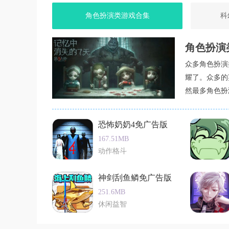
增强代入感。
角色扮演类游戏合集
科
4. 全球化适配完善：支持多语言界面与留学申请
实现文化输出与普世价值的平衡。
角色扮演
5. 重玩价值突出：代际传承机制与随机事件系
众多角色扮演
通过五代积累可实现“寒门贵子”逆袭，满足玩家
耀了。众多的
玩家测评
然最多角色扮
这个合集中都
玩家普遍认为该游戏“真实得令人窒息”，中国玩
及游戏的玩法
技巧刷到9999悟性时，突然理解父母当年逼我学奥
恐怖奶奶4免广告版
表示：“通过游戏理解了中国家长‘为你好’背后的文化
167.51MB
法探讨严肃教育议题，是近年来最具文化洞察力的
动作格斗
神剑刮鱼鳞免广告版
251.6MB
休闲益智