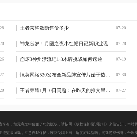
王者荣耀敖隐售价多少
28
07-20
神龙贺岁！月圆之夜小红帽日记新职业现已上线
20
07-28
崩坏3神州漂流记1-3木牌挑战如何速通
26
07-19
恺英网络520发布全新品牌宣传片始于热爱，创造不息
27
07-30
王者荣耀1月10日问题：在昨天的推文里，妲己宝宝整理了详细的______出游攻略
20
07-27
者享有，如无意之中侵犯了您的版权，请按照《版权保护投诉指引》来信告知，本站
拒绝盗版游戏，注意自我保护，谨防受骗上当，适度游戏益脑，沉迷游戏伤身，合理