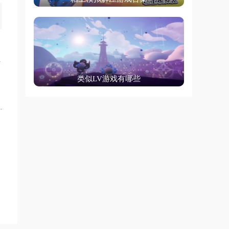
，
荣
类似LV游戏有哪些
在