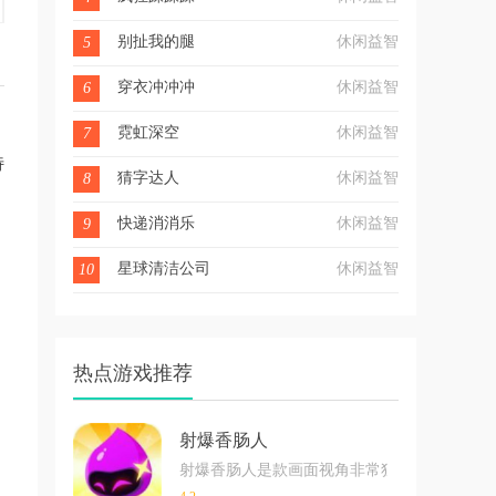
别扯我的腿
休闲益智
5
穿衣冲冲冲
休闲益智
6
霓虹深空
休闲益智
7
特
猜字达人
休闲益智
8
快递消消乐
休闲益智
9
星球清洁公司
休闲益智
10
热点游戏推荐
射爆香肠人
射爆香肠人是款画面视角非常独特的休闲闯关