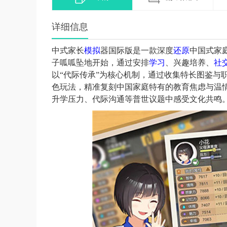
详细信息
中式家长
模拟
器国际版是一款深度
还原
中国式家
子呱呱坠地开始，通过安排
学习
、兴趣培养、
社
以“代际传承”为核心机制，通过收集特长图鉴与
色玩法，精准复刻中国家庭特有的教育焦虑与温
升学压力、代际沟通等普世议题中感受文化共鸣