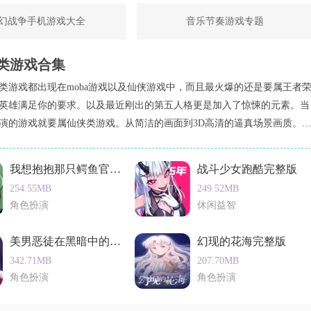
幻战争手机游戏大全
音乐节奏游戏专题
等国际化事件，同时保留“面子对决”“特长选秀”等中国特色玩法
类游戏合集
统确保每局体验差异，例如首代角色可能因天赋不足无缘名校，但
类游戏都出现在moba游戏以及仙侠游戏中，而且最火爆的还是要属王者
探索欲。
英雄满足你的要求。以及最近刚出的第五人格更是加入了惊悚的元素。当
演的游戏就要属仙侠类游戏。从简洁的画面到3D高清的逼真场景画质。
能体验到不同的游戏画质以及不同角色玩法。还提供众多的版本下载，以
家多感慨“仿佛重走一遍成长路”，例如有玩家评论：“数学非常规
攻略哦，快和你的小伙伴一起来体验一下吧！
数的执念”；而海外玩家则盛赞其“荒诞而深刻”，如Reddit用户
我想抱抱那只鳄鱼官方版
战斗少女跑酷完整版
逻辑”。专业评测机构GameSpot给出8.5分，称其“以娱乐化手
254.55MB
249.52MB
模拟游戏之一”。
角色扮演
休闲益智
美男恶徒在黑暗中的恋爱单机版
幻现的花海完整版
342.71MB
207.70MB
角色扮演
角色扮演