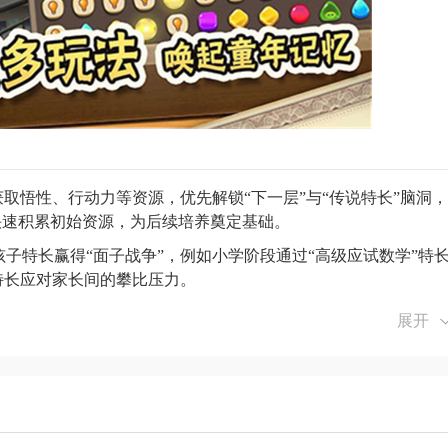
”获取悟性、行动力等资源，优先解锁“下一层”与“传说特长”脑洞，
长快速积累初始资源，为后续培养奠定基础。
孩子特长赢得“面子战争”，例如小学阶段通过“高级应试数学”特
特长应对家长间的攀比压力。
学，玩家需根据角色性格投其所好，例如追求“汤金娜”需持续赠送
展开
隐藏剧情与职业分支。
孩子早恋等社会热点事件，玩家需快速决策平衡教育原则与现实压
许则需承担成绩波动风险。