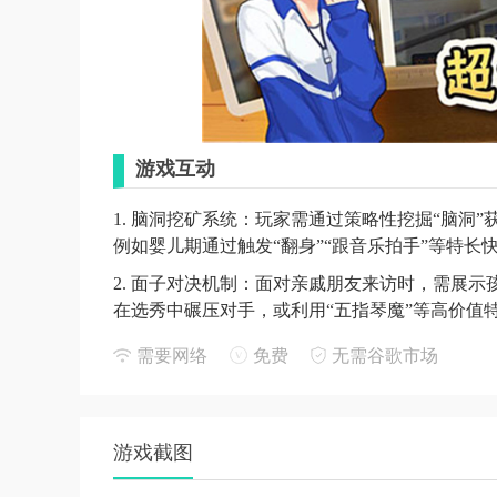
游戏互动
1. 脑洞挖矿系统：玩家需通过策略性挖掘“脑洞
例如婴儿期通过触发“翻身”“跟音乐拍手”等特
2. 面子对决机制：面对亲戚朋友来访时，需展示
在选秀中碾压对手，或利用“五指琴魔”等高价值
3. 社交羁绊系统：青春期后解锁14位可交互同
需要网络
免费
无需谷歌市场
物（避开祛痘组合等雷区），通过培养感情解锁
4. 随机事件应对：游戏中设置教师违规补课、
力，例如选择举报补课可能影响师生关系，而默
游戏截图
游戏讲解