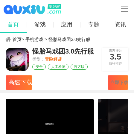

首页
游戏
应用
专题
资讯
首页
>
手机游戏
> 怪胎马戏团3.0先行服
怪胎马戏团3.0先行服
去秀评分
3.5
类型：
冒险解谜
值得推荐
安全
人工检测
官方版
高速下载
立即下载