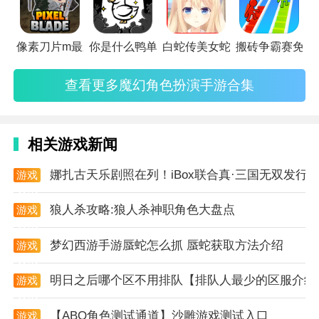
时未选将导向随机结局，增加策略紧张感。
3. 多结局分支：根据线索完整度与选择倾向，结局CG
像素刀片m最新版
你是什么鸭单机版
白蛇传美女蛇娘爱上我中文版
搬砖争霸赛免广
画面呈现不同细节版本，例如“暴动之夜”隐藏结局需同
时激怒两名小丑并唤醒其他怪胎成员，最终画面仅剩破
查看更多魔幻角色扮演手游合集
损小丑帽随风滚动。
游戏讲解
相关游戏新闻
1. 剧情架构：以“接纳自我”与“寻找归属”为核心主题，
娜扎古天乐剧照在列！iBox联合真·三国无双发行国
通过马戏团成员的怪诞故事探讨差异、孤独与友谊，例
游戏
资讯
如腹黑萝莉小红帽的双重人格与猎梦马戏师尤妮的执
狼人杀攻略:狼人杀神职角色大盘点
游戏
念。
资讯
梦幻西游手游蜃蛇怎么抓 蜃蛇获取方法介绍
2. 谜题设计：融合拼图、密码锁、逻辑推理等机制，如
游戏
资讯
需利用褪色照片中的阴影角度破解机关，或通过咖啡馆
明日之后哪个区不用排队【排队人最少的区服介绍
游戏
客人对话碎片拼凑马戏团团长特蕾莎的真实身份。
资讯
【ABO角色测试通道】沙雕游戏测试入口
3. 动态天气系统：暴雨、浓雾等天气变化影响场景互动
游戏