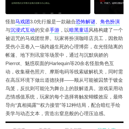
怪胎
马戏团
3.0先行服是一款融合
恐怖
解谜
、
角色
扮演
与
沉浸式
互动
的安卓
手游
，以
暗黑
童话
风格构建了一个
被诅咒的马戏团世界。玩家将扮演咖啡店员工，因救助
受伤小丑卷入一场跨越生死的心理博弈，在光怪陆离的
帐篷、地下刑讯室等场景中，通过与沉默病娇的
Pierrot、魅惑双面的Harlequin等20余名怪胎角色互
动，收集褪色照片、摩斯电码等线索破解机关，同时需
在高压环境下做出道德抉择——顺从可能被囚禁于镀金
鸟笼，反抗则可能沦为舞台上的肢解道具。游戏采用动
态情感值系统，玩家的每个选择将触发蝴蝶效应，最终
导向“真相揭露”“权力接管”等12种结局，配合暗红手绘
美学与动态文本，营造出窒息般的心理压迫感。