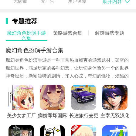
展开内容
无病毒
无广告
用户保障
专题推荐
魔幻角色扮演手游
策略游戏合集
解谜游戏专题
合集
魔幻角色扮演手游合集
魔幻类角色扮演手游是一种非常热血畅爽的游戏题材，架空的
魔幻世界，满足玩家的各种幻想，让玩切身体验另一个的世界
游戏互动
神奇经历，新颖独特的剧情，扣人心弦，奇幻的怪物，炫酷的
1. 角色深度对话：玩家需通过多轮对话收集角色背景碎
打斗，华丽的场景，让人心驰神往。这里精选了一些魔幻角色
片，例如破解Harlequin舞台背景的摩斯电码可揭露其
扮演手游供大家选择，快来体验一下吧！
前任“奖品”身份，而收集Pierrot的破碎玩偶能触发其童
年创伤记忆。
美少女梦工厂4中文版
病娇即坏国际版
长途旅行去更新版
主宰无双汉化版
2. 道德抉择系统：关键节点包含时间限制选项，如拒绝
Pierrot的偏执控制可能引发与Harlequin的正面冲突，超