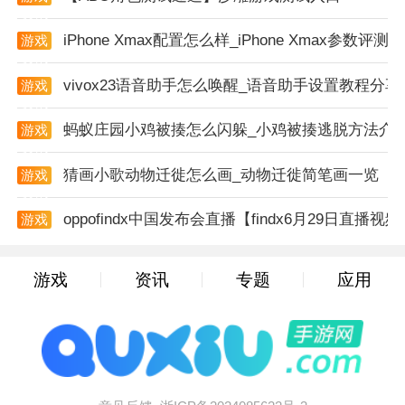
资讯
效果，例如雷暴天气会暴露隐藏的电击陷阱，而浓雾中
iPhone Xmax配置怎么样_iPhone Xmax参数评测
游戏
需依靠声音判断敌人位置。
资讯
vivox23语音助手怎么唤醒_语音助手设置教程分享
4. 角色成长体系：通过任务解锁“洞察力”“胆识”等属
游戏
资讯
性，例如多次成功躲避追捕可提升“胆识”等级，增强后
蚂蚁庄园小鸡被揍怎么闪躲_小鸡被揍逃脱方法介
游戏
续解谜的容错率。
资讯
猜画小歌动物迁徙怎么画_动物迁徙简笔画一览
5. 隐藏内容：支持VR设备提供第一人称沉浸体验，玩
游戏
资讯
家可发现隐藏的“月光马戏团”扩展关卡，或通过角色编
oppofindx中国发布会直播【findx6月29日直播视
游戏
辑器创造自定义怪胎并分享至创意工坊。
资讯
操作技巧
游戏
资讯
专题
应用
1. 场景探索优先级：优先搜索血色帐篷、地下刑讯室等
高密度恐怖场景，这些区域通常包含关键线索与强力道
具，如可暂时麻痹敌人的“畸形秀毒针”。
2. 对话策略：面对Pierrot时需保持适度顺从以避免触