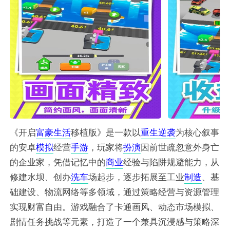
《开启
富豪
生活
移植版》是一款以
重生
逆袭
为核心叙事
的安卓
模拟
经营
手游
，玩家将
扮演
因前世疏忽意外身亡
的企业家，凭借记忆中的
商业
经验与陷阱规避能力，从
修建水坝、创办
洗车
场起步，逐步拓展至工业
制造
、基
础建设、物流网络等多领域，通过策略经营与资源管理
实现财富自由。游戏融合了卡通画风、动态市场模拟、
剧情任务挑战等元素，打造了一个兼具沉浸感与策略深