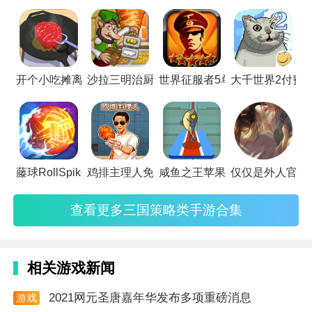
你的城池，深度的策略会让您绞尽脑汁，下面小编就给你推荐
一些好玩的三国策略类手游，喜欢的不要错过。
开个小吃摊离线版
沙拉三明治厨师国际版
世界征服者5单机版
大千世界2付费
藤球RollSpikeSepakTakraw正版
鸡排主理人免广告版
咸鱼之王苹果正版
仅仅是外人官方
查看更多三国策略类手游合集
游戏优势
相关游戏新闻
1. 多产业自由经营：游戏提供厂房建造、水坝修筑、停
2021网元圣唐嘉年华发布多项重磅消息
游戏
车场开发、木材加工等十余种产业选择，每个产业拥有
资讯