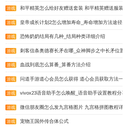
独立发展路径与收益模型。例如，在水资源丰富区域优
和平精英怎么给好友赠送套装 和平精英赠送服装
游戏
资讯
先修建水坝可获取长期水利收益，而工业制造领域则需
皇帝成长计划2怎么增加寿命_寿命增加方法途径一
游戏
关注原材料供应与生产效率，玩家需根据地形、市场需
资讯
求及资金状况灵活调整投资方向。
恐怖奶奶结局有几种_结局种类详细介绍
游戏
资讯
2. 动态市场模拟系统：市场价格、需求量随时间波动，
刺客信条奥德赛长矛在哪_众神脚步之中长矛位置
游戏
玩家需通过分析市场趋势调整生产策略。例如，在木材
资讯
需求高峰期扩大生产线，或通过囤积资源等待价格回
血战到底怎么算番_算番方法介绍
游戏
升，真实还原商业竞争中的供需关系。系统每日更新市
资讯
场动态面板，帮助玩家精准预判市场走向。
问道手游道心会员怎么获得 道心会员获取方法一
游戏
资讯
3. 设施升级与资源管理：玩家可消耗金币升级设备、扩
vivox23语音助手怎么唤醒_语音助手设置教程分享
游戏
建厂房、维护水坝安全，升级后效率提升显著。例如，
资讯
洗车场升级后单日服务量翻倍，但需平衡升级成本与收
微信朋友圈怎么发九宫格图片 九宫格拼图教程详
游戏
资讯
益周期，避免资金链断裂。游戏还引入维护基金机制，
宠物王国外传合体公式
游戏
建议将10%日收入预留为维护费用，确保核心设施长期
资讯