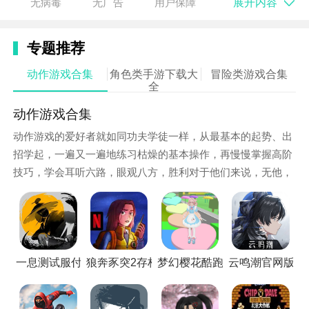
展开内容
无病毒
无广告
用户保障
3. 出色的手感与动作效果：游戏中的动作刚劲有力，完
美诠释了横版动作游戏的精髓，一刀刀霸气的砍杀无不
专题推荐
令人热血喷张。
动作游戏合集
角色类手游下载大
冒险类游戏合集
全
动作游戏合集
动作游戏的爱好者就如同功夫学徒一样，从最基本的起势、出
招学起，一遍又一遍地练习枯燥的基本操作，再慢慢掌握高阶
技巧，学会耳听六路，眼观八方，胜利对于他们来说，无他，
唯手熟尔。
游戏特点
一息测试服付费版
狼奔豕突2存档版
梦幻樱花酷跑国际版
云鸣潮官网版汉
1. 像素风格美学：游戏采用的像素风格，虽然画面看似
简单，但凭借出色的手感和动作效果，成功征服了玩家