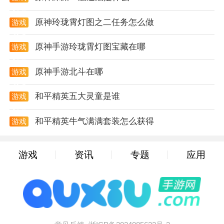
机，以达到最佳效果。
攻略
原神玲珑霄灯图之二任务怎么做
游戏
3. 寻找隐藏要素：游戏中的隐藏要素能够提升玩家的战
攻略
斗力和属性，玩家需要仔细观察关卡构造，利用各种方
原神手游玲珑霄灯图宝藏在哪
游戏
法寻找隐藏要素。
攻略
原神手游北斗在哪
游戏
4. 合理利用资源：玩家需要在游戏中捡取蓝色的药瓶来
攻略
补充蓝量，以便释放魔法攻击。
和平精英五大灵童是谁
游戏
攻略
5. 与好友组队作战：与好友组队作战可以共同面对游戏
和平精英牛气满满套装怎么获得
游戏
中的挑战，通过合作取得更好的成绩。
攻略
游戏背景
游戏
资讯
专题
应用
1. 故事发生在一个被黑暗势力笼罩的王国，勇士xolan
为了拯救故土和公主，踏上了一条充满危险的征途。
2. 游戏的关卡设计丰富多样，包含了各种不同类型的敌
人和陷阱，分布在不同的地形中。