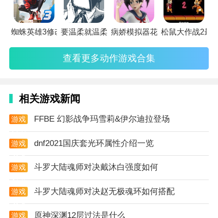
的眼球。
2. 多种角色技能：玩家可以通过击败敌人、完成关卡来
蜘蛛英雄3修改版
要温柔就温柔到底中文版
病娇模拟器花子模组最新版
松鼠大作战2最
解锁和升级角色技能，提高战斗力。
查看更多动作游戏合集
3. 简易化的操作方式：游戏操作简单易上手，玩家可以
轻松应对各种挑战，同时又不失挑战性。
4. 支持多人组队作战：游戏支持多人组队作战模式，玩
相关游戏新闻
家可以与好友一同组队作战，共同挑战强大的敌人。
FFBE 幻影战争玛雪莉&伊尔迪拉登场
游戏
资讯
新手攻略
dnf2021国庆套光环属性介绍一览
游戏
1. 熟悉游戏操作：游戏的左边是左右方向键，右边是挥
攻略
砍和跳跃键、释放魔法。玩家需要熟悉这些操作，以便
斗罗大陆魂师对决戴沐白强度如何
游戏
在游戏中灵活应对各种情况。
攻略
斗罗大陆魂师对决赵无极魂环如何搭配
游戏
2. 掌握技能释放时机：游戏中的技能释放次数有限，玩
攻略
家需要根据关卡地形和敌人情况合理安排技能释放时
原神深渊12层过法是什么
游戏