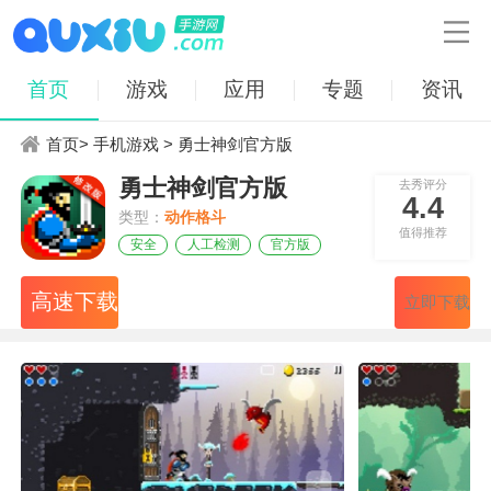

首页
游戏
应用
专题
资讯
首页
>
手机游戏
> 勇士神剑官方版
勇士神剑官方版
去秀评分
4.4
类型：
动作格斗
值得推荐
安全
人工检测
官方版
高速下载
立即下载