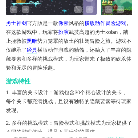
勇士
神剑
官方版是一款
像素
风格的
横版
动作
冒险
游戏
。
在这款游戏中，玩家将
扮演
武技高超的勇士xolan，踏
上拯救被
黑暗
势力笼罩的故土的壮阔冒险之旅。游戏不
仅继承了
经典
横版动作游戏的精髓，还融入了丰富的隐
藏要素和多样的挑战模式，为玩家带来了极致的砍杀体
验和无尽的冒险乐趣。
游戏特性
1. 丰富的关卡设计：游戏包含30个精心设计的关卡，
每个关卡都充满挑战，且设有独特的隐藏要素等待玩家
发现。
2. 多样的挑战模式：冒险模式和挑战模式为玩家提供了
不同的游戏体验，满足不同玩家的需求。