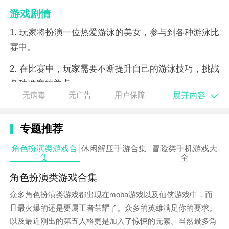
游戏剧情
1. 玩家将扮演一位热爱游泳的美女，参与到各种游泳比
赛中。
2. 在比赛中，玩家需要不断提升自己的游泳技巧，挑战
各种难度的关卡。
展开内容
无病毒
无广告
用户保障
3. 玩家会遇到不同的对手，通过比赛赢得胜利，解锁更
多有趣的玩法和任务。
专题推荐
4. 游戏剧情紧凑，随着比赛的深入，玩家将逐渐揭开隐
角色扮演类游戏合
休闲解压手游合集
冒险类手机游戏大
藏在背后的故事。
集
全
5. 最终，玩家将成为游泳界的明星，赢得无数的荣誉和
角色扮演类游戏合集
奖励。
众多角色扮演类游戏都出现在moba游戏以及仙侠游戏中，而
且最火爆的还是要属王者荣耀了。众多的英雄满足你的要求。
以及最近刚出的第五人格更是加入了惊悚的元素。当然最多角