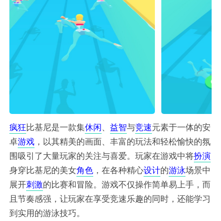
疯狂
比基尼是一款集
休闲
、
益智
与
竞速
元素于一体的安
卓
游戏
，以其精美的画面、丰富的玩法和轻松愉快的氛
围吸引了大量玩家的关注与喜爱。玩家在游戏中将
扮演
身穿比基尼的美女
角色
，在各种精心
设计
的
游泳
场景中
展开
刺激
的比赛和冒险。游戏不仅操作简单易上手，而
且节奏感强，让玩家在享受竞速乐趣的同时，还能学习
到实用的游泳技巧。