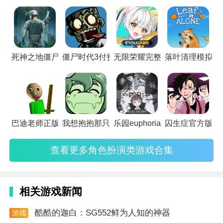
色扮演的游戏就要属仙侠类游戏。从简洁的画面到3D高清的逼
真场景画质。在这个合集中都能体验到不同的游戏画质以及不
同角色玩法。还提供众多的版本下载，以及游戏的玩法攻略
哦，快和你的小伙伴一起来体验一下吧！
死神之地僵尸最新版
僵尸时代3付费版
无限荣耀完整版
落叶清理模拟器
巴迪老师正版
我想抱抱那只鳄鱼官方版
乐园euphoria汉化版
囚生症官方版
查看更多角色扮演类游戏合集
相关游戏新闻
酷酷的迦白：SG552鲜为人知的神器
游戏
资讯