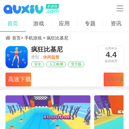

首页
游戏
应用
专题
资讯
首页
>
手机游戏
> 疯狂比基尼
疯狂比基尼
去秀评分
4.4
类型：
休闲益智
值得推荐
安全
人工检测
官方版
高速下载
立即下载