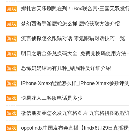
娜扎古天乐剧照在列！iBox联合真·三国无双发行国
游戏
资讯
梦幻西游手游蜃蛇怎么抓 蜃蛇获取方法介绍
游戏
资讯
流言侦探怎么跟猫对话 零氪跟猫对话技巧一览
游戏
资讯
明日之后金条兑换码大全_免费兑换码使用方法一
游戏
资讯
恐怖奶奶结局有几种_结局种类详细介绍
游戏
资讯
游戏讲解
iPhone Xmax配置怎么样_iPhone Xmax参数评测
游戏
资讯
1. 玩家需要掌握各种游泳技巧，如自由泳、蛙泳等，这
快易花人工客服电话是多少
游戏
些技巧在后续比赛中将发挥重要作用。
资讯
2. 游戏提供了多种比赛模式，包括单人挑战赛、多人竞
微信朋友圈怎么发九宫格图片 九宫格拼图教程详
游戏
资讯
技赛等，满足不同玩家的需求。
oppofindx中国发布会直播【findx6月29日直播视
游戏
3. 在比赛过程中，玩家需要合理规划游泳路线，避开障
资讯