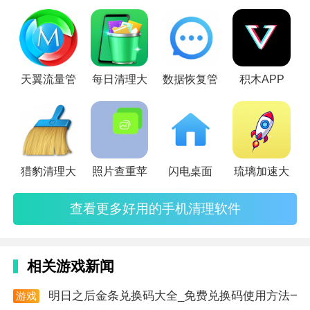
好呢？这里小编搜集了一些比较受大家欢迎的手机清理软件，
像360清理大师、腾讯手机管家无疑用的是最多的，并且功
能、操作都相对完善。除此之外，鲁大师手机版、一键清理大
师也带来了各自独特的使用体验~这些手机清理软件都可以很
天翼流量管
每日清理大
数据恢复管
积木APP
好地帮助我们及时清理手
猎豹清理大
照片查重苹
闪电桌面
琉璃加速大
查看更多好用的手机清理软件
相关游戏新闻
软件创新
明日之后金条兑换码大全_免费兑换码使用方法一
1. 智能识别技术：采用先进的智能识别技术，精准识别
游戏
资讯