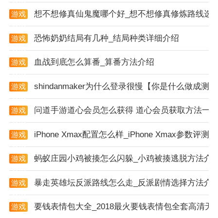
并清理手机中的无用文件和垃圾数据。
想不想修真仙鬼魔哪个好_想不想修真修炼路线选
游戏
资讯
2. 专项清理功能：针对微信、qq等常用软件进行专项
恐怖奶奶结局有几种_结局种类详细介绍
清理，释放更多存储空间。
游戏
资讯
3. 实时监控与提醒：实时监控手机状态，包括内存使用
血战到底怎么算番_算番方法介绍
游戏
资讯
情况、网络速度等，并定期提醒用户进行手机清理和优
shindanmaker为什么登录很慢【你是什么做成测
化。
游戏
资讯
4. 个性化服务：根据用户的使用习惯和需求，提供个性
问道手游道心会员怎么获得 道心会员获取方法一
游戏
资讯
化的清理和优化方案。
iPhone Xmax配置怎么样_iPhone Xmax参数评测
游戏
app强项
资讯
蚂蚁庄园小鸡被揍怎么闪躲_小鸡被揍逃脱方法介
游戏
1. 深度清理：深入系统底层进行清理，确保清理彻底，
资讯
释放更多存储空间。
暴走英雄坛反派路线怎么走_反派剧情选择方法介
游戏
资讯
2. 内存管理：智能管理手机内存，一键关闭后台无用应
要钱表情包大全_2018最火要钱表情包全套高清无
游戏
用，提高手机响应速度。
资讯