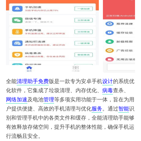
全能
清理
助手
免费
版是一款专为安卓手机
设计
的系统优
化软件，它集成了垃圾清理、内存优化、
病毒
查杀、
网络
加速
及电池
管理
等多项实用功能于一体，旨在为用
户提供便捷、高效的手机清理与优化
服务
。通过
智能
识
别和管理手机中的各类文件和缓存，全能清理助手能够
有效释放存储空间，提升手机的整体性能，确保手机运
行流畅且安全。