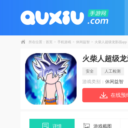
所在位置：
首页
>
手机游戏
>
休闲益智
>
火柴人超级龙影战app
火柴人超级龙影
安全
人工检测
游戏类别：
休闲益智
在线预
详情
游戏截图