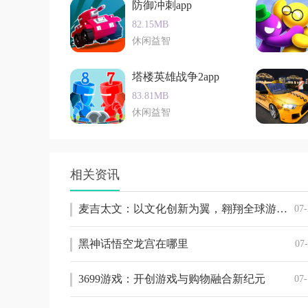
防御冲刺app
82.15MB
休闲益智
塔楼英雄战争2app
83.81MB
休闲益智
相关资讯
麦吉太文：以文化创新为翼，翱翔全球游戏市场的领航者
07-
黑神话悟空龙宫在哪里
07
3699游戏：开创游戏与购物融合新纪元
07-