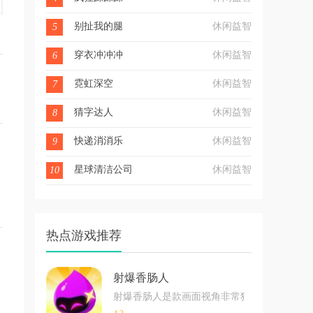
别扯我的腿
休闲益智
5
穿衣冲冲冲
休闲益智
6
霓虹深空
休闲益智
7
猜字达人
休闲益智
8
快递消消乐
休闲益智
9
星球清洁公司
休闲益智
10
热点游戏推荐
射爆香肠人
射爆香肠人是款画面视角非常独特的休闲闯关