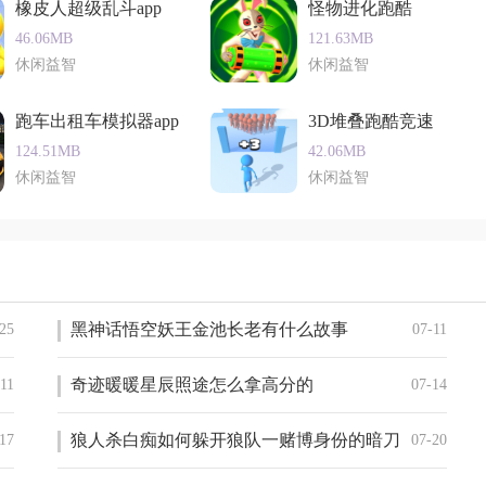
橡皮人超级乱斗app
怪物进化跑酷
46.06MB
121.63MB
休闲益智
休闲益智
跑车出租车模拟器app
3D堆叠跑酷竞速
124.51MB
42.06MB
休闲益智
休闲益智
黑神话悟空妖王金池长老有什么故事
25
07-11
奇迹暖暖星辰照途怎么拿高分的
-11
07-14
狼人杀白痴如何躲开狼队一赌博身份的暗刀
17
07-20