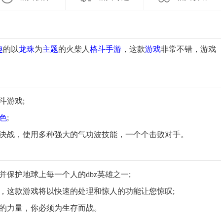
趣
的以
龙珠
为
主题
的火柴人
格斗
手游
，这款
游戏
非常不错，游戏
斗游戏;
色
;
的决战，使用多种强大的气功波技能，一个个击败对手。
保护地球上每一个人的dbz英雄之一;
，这款游戏将以快速的处理和惊人的功能让您惊叹;
们的力量，你必须为生存而战。