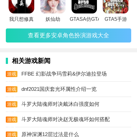
3. 丰富的游戏内容：游戏提供丰富的任务内容和装备选
我只想修真
妖仙劫
GTASA仿GTA5版mod整合包手
GTA5手游
择，满足不同玩家的需求和喜好。
游戏点评
查看更多安卓角色扮演游戏大全
1. 创新性的结合：gta5中国特警模拟器成功地将gta5的
经典玩法与中国特警元素相结合，为玩家带来全新的游
相关游戏新闻
戏体验。
FFBE 幻影战争玛雪莉&伊尔迪拉登场
游戏
2. 出色的物理引擎：游戏采用的物理引擎技术使得游戏
资讯
更加逼真、流畅，为玩家提供了更好的游戏体验。
dnf2021国庆套光环属性介绍一览
游戏
攻略
3. 高度的互动性：游戏支持多人在线合作，加强了玩家
斗罗大陆魂师对决戴沐白强度如何
游戏
之间的互动和沟通，让游戏更加具有挑战性和趣味性。
攻略
斗罗大陆魂师对决赵无极魂环如何搭配
游戏
攻略
原神深渊12层过法是什么
游戏