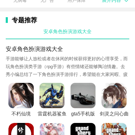
展开内容
无病毒
无广告
用户保障
人质、追捕逃犯等，任务内容丰富多样。
游戏特性
专题推荐
1. 开放世界探索：游戏拥有庞大的城市地图，玩家可以
安卓角色扮演游戏大全
自由探索城市的各个角落，发现隐藏的秘密。
安卓角色扮演游戏大全
2. 逼真的物理引擎：游戏采用先进的物理引擎技术，打
手游能够让人放松或者在休闲的时候获得更好的心理享受，而
造出逼真的车辆驾驶、人物动作等效果。
玩角色扮演类手游（rpg手游）有些情绪还能够陶冶情趣。去
3. 多人在线合作：游戏支持多人在线合作，玩家可以与
秀小编总结了一下角色扮演手游排行，希望能在大家闲暇、疲
其他玩家组队完成任务，共同挑战高难度关卡。
惫的时候给大家带来一些欢乐！
游戏优势
1. 高度自由度：游戏给予玩家极高的自由度，玩家可以
根据自己的喜好选择不同的任务、装备和路线。
不朽仙境
雷霆机器鲨鱼3d
gta5手机版
剑灵之问心曲
2. 精美的画面表现：游戏采用高质量的画面表现，为玩
家呈现出逼真的城市风光和人物造型。