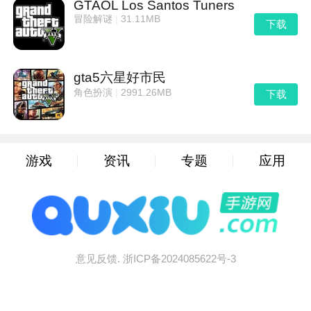
GTAOL Los Santos Tuners
冒险解谜
|
31.11MB
下载
gta5六星好市民
角色扮演
|
2991.26MB
下载
游戏
资讯
专题
应用
意见反馈.
浙ICP备2024085622号-3