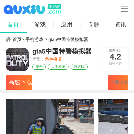

首页
游戏
应用
专题
资讯
首页
>
手机游戏
> gta5中国特警模拟器
gta5中国特警模拟器
去秀评分
4.2
类型：
角色扮演
值得推荐
安全
人工检测
官方版
高速下载
立即下载