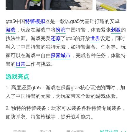
gta5中国
特警
模拟
器是一款以gta5为基础打造的安卓
游戏
，玩家在游戏中将
扮演
中国特警，体验紧张
刺激
的
执法生涯。游戏完美
还原
了gta5的开放
世界
设定，同时
融入了中国特警的独特元素，如特警装备、任务等。玩
家可以在游戏中自由
探索
城市
，完成各种任务，体验特
警的
日常
工作与挑战。
游戏亮点
1. 高度还原gta5：游戏在保留gta5核心玩法的同时，加
入了中国特警的元素，为玩家带来全新的游戏体验。
2. 独特的特警装备：玩家可以装备各种特警专属装备，
如防弹衣、特警枪械等，提升战斗能力。
3. 丰富的任务系统：游戏提供多种任务类型，包括解救