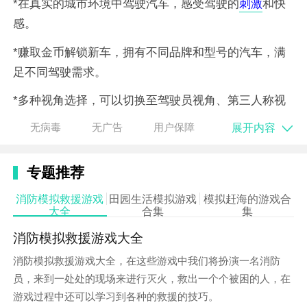
*在真实的城市环境中驾驶汽车，感受驾驶的
刺激
和快
感。
*赚取金币解锁新车，拥有不同品牌和型号的汽车，满
足不同驾驶需求。
*多种视角选择，可以切换至驾驶员视角、第三人称视
角等，享受不同的视觉体验。
展开内容
无病毒
无广告
用户保障
*多种驾驶模式可选，包括竞速模式、自由驾驶模式
等，满足不同玩家的驾驶风格。
专题推荐
游戏体验
消防模拟救援游戏
田园生活模拟游戏
模拟赶海的游戏合
大全
合集
集
1、通过加速来感受极致的速度和激情，瞬间超越其他
消防模拟救援游戏大全
玩家成为赛道上的霸主。
消防模拟救援游戏大全，在这些游戏中我们将扮演一名消防
2、拥有逼真的驾驶环境，包括天气变化、路况等，让
员，来到一处处的现场来进行灭火，救出一个个被困的人，在
玩家感受真实驾驶的挑战。
游戏过程中还可以学习到各种的救援的技巧。