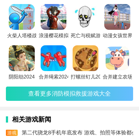
3、游戏玩法多样，可以自由探索开放的全新世界，发
现隐藏的任务和惊喜。
4、独立操作系统，流畅的操作体验，让玩家更好地掌
火柴人塔楼战争app
浪漫樱花模拟器app
死亡与税赋游戏
动漫女孩世界ap
控汽车，并享受真实的驾驶感觉。
游戏说明
1)遵守交通规则，在游戏中学习和应用交通法规，获得
高分和奖励。
阴阳劫2024
合并绳索2024
打螺丝钉儿2024
合并建立农场20
2)解锁更多汽车并完成游戏，成为真正的驾驶大师，在
游戏中展示自己的驾驶技巧和魅力。
查看更多消防模拟救援游戏大全
游戏点评
在真实的城市环境中驾驶汽车，感受驾驶的刺激和乐
相关游戏新闻
趣。赚钱解锁新车，拥有不同品牌和型号的汽车，以满
第二代骁龙8手机年底发布 游戏、拍照等体验都会
游戏
足不同的驾驶需求。
资讯