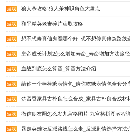
上面就是去秀手游网为您提供的真实驾驶游戏，感兴趣
狼人杀攻略:狼人杀神职角色大盘点
游戏
资讯
的可以下载试玩一下。
和平精英老吉碎片获取攻略
游戏
资讯
想不想修真仙鬼魔哪个好_想不想修真修炼路线选
游戏
资讯
皇帝成长计划2怎么增加寿命_寿命增加方法途径一
游戏
资讯
血战到底怎么算番_算番方法介绍
游戏
资讯
给你一个棒棒糖表情包_请你吃糖表情包全套分享
游戏
资讯
楚留香家具古朴良怎么合成_家具古朴良合成材料
游戏
资讯
微信朋友圈怎么发九宫格图片 九宫格拼图教程详
游戏
资讯
暴走英雄坛反派路线怎么走_反派剧情选择方法介
游戏
资讯