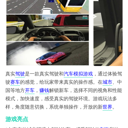
真实
驾驶
是一款真实驾驶和
汽车
模拟
游戏
，通过体验驾
驶
赛车
的感觉，给玩家带来真实的操作感。在
城市
、中
国等地方
开车
，
赚钱
解锁新车，选择不同的视角和性能
模式，加快速度，感受真实的驾驶环境。游戏玩法多
样，角度随意切换，系统单独操作，开放的新
世界
。
游戏亮点