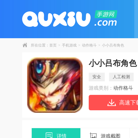
所在位置：
首页
>
手机游戏
>
动作格斗
>
小小吕布角色
小小吕布角色
安全
人工检测
游戏类别：
动作格斗
高速下
详情
游戏截图