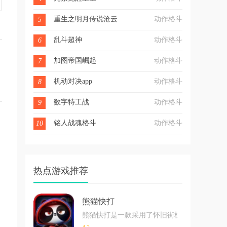
重生之明月传说沧云劫
动作格斗
5
乱斗超神
动作格斗
6
加图帝国崛起
动作格斗
7
机动对决app
动作格斗
8
数字特工战
动作格斗
9
铭人战魂格斗
动作格斗
10
热点游戏推荐
熊猫快打
熊猫快打是一款采用了怀旧街机风格的格斗玩