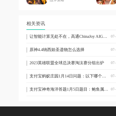
战争策略
相关资讯
让智能计算无处不在，高通ChinaJoy AIGC大会展望终端侧AI行业赋能
07-
原神4.4纳西妲圣遗物怎么选择
07-
2023英雄联盟全球总决赛淘汰赛分组出炉
07-
支付宝蚂蚁庄园1月14日问题：以下哪个称呼指的是农历小年
07-
支付宝神奇海洋答题1月5日题目：鲍鱼属于以下哪一类动物
07-