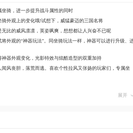
属坐骑，进一步提升战斗属性的同时
坐骑外观上的变化哦!试想下，威猛豪迈的三国名将
是无比的威风凛凛，英姿飒爽，想想都让人兴奋不已呢
将外观的“神器玩法”。同坐骑玩法一样，神器可以进行升级、
得神器外观变化，光影特效与炫酷造型的双重加持
人闻风丧胆，落荒而逃。喜欢个性拉风又张扬的玩家们，专属坐
展开
画面，高还原度场景。
将可持续培养，快来收集更多武将。
专属坐骑，进一步提升战斗属性的同时。