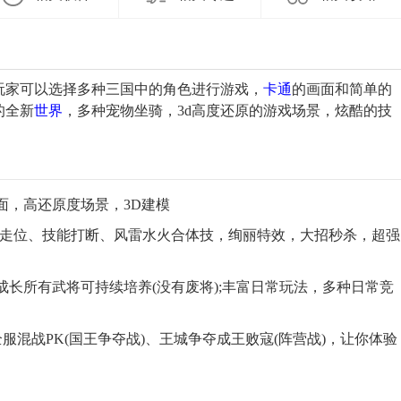
玩家可以选择多种三国中的角色进行游戏，
卡通
的画面和简单的
的全新
世界
，多种宠物坐骑，3d高度还原的游戏场景，炫酷的技
面，高还原度场景，3D建模
骚走位、技能打断、风雷水火合体技，绚丽特效，大招秒杀，超强
成长所有武将可持续培养(没有废将);丰富日常玩法，多种日常竞
、全服混战PK(国王争夺战)、王城争夺成王败寇(阵营战)，让你体验