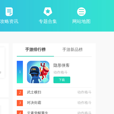
攻略资讯
专题合集
网站地图
手游排行榜
手游新品榜
隐形侠客
1
动作格斗
下载
武士横扫
动作格斗
2
对决街霸
动作格斗
3
元素觉醒重生
动作格斗
4