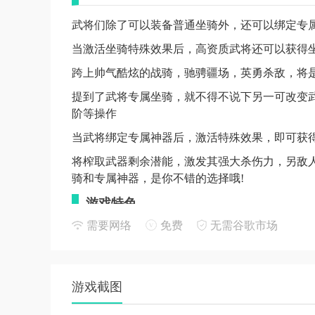
武将们除了可以装备普通坐骑外，还可以绑定专
当激活坐骑特殊效果后，高资质武将还可以获得
跨上帅气酷炫的战骑，驰骋疆场，英勇杀敌，将
提到了武将专属坐骑，就不得不说下另一可改变武
阶等操作
当武将绑定专属神器后，激活特殊效果，即可获
将榨取武器剩余潜能，激发其强大杀伤力，另敌
骑和专属神器，是你不错的选择哦!
游戏特色
需要网络
免费
无需谷歌市场
1.一款三国题材3D即时动作卡牌手游大作，精美
2.独创全阵营武将培养，武将的多维成长所有武
3.武将们除了可以装备普通坐骑外，还可以绑定
游戏截图
游戏亮点