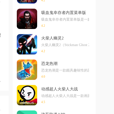
4.2
吸血鬼幸存者内置菜单版
吸血鬼幸存者内置菜单版是一款充满刺激与冒
4.2
进
火柴人幽灵2
火柴人幽灵2（Stickman Ghost
4.2
恐龙热潮
恐龙热潮是一款颇具趣味性的恐龙战斗游戏，
4.0
动感超人火柴人大战
动感超人火柴人大战是一款画面玩法非常刺激
4.5