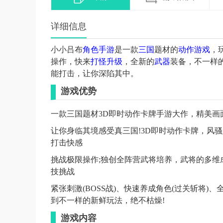
详细信息
小小吕布
角色
手游
是一款
三国
题材的
动作
游戏
，
操作，快来
打怪
升级
，全新的
武器
装备，不一样
能打击，让你深陷其中。
游戏优势
一款三国题材3D即时动作卡牌手游大作，精美画
让你身临其境感受真三国!3D即时动作卡牌，风
打击快感
挑战极限操作;独创全阵营武将培养，武将的多维
技挑战
紧张刺激(BOSS战)、快速养成角色(过关斩将)
到不一样的新鲜玩法，绝不枯燥!
游戏内容