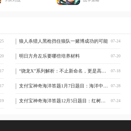
卡牌对战
战争策略
狼人杀猎人黑枪挡住狼队一赌博成功的可能
25
07-24
明日方舟左乐要哪些培养材料
20
07-20
“骁龙X”系列解析：不止新命名，更是高通的新希望
17
07-18
支付宝神奇海洋答题1月7日题目：海洋中的鲸也需要睡觉吗
17
07-28
支付宝神奇海洋答题12月5日题目：红树林湿地生态系统一般包括红树林滩涂和
19
07-24