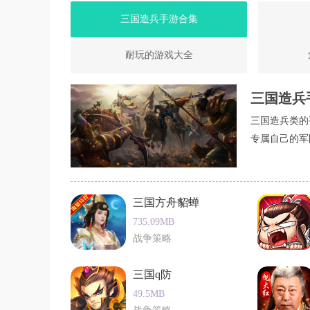
三国造兵手游合集
耐玩的游戏大全
三国造兵
三国造兵类的
专属自己的军
三国方舟貂蝉
735.09MB
战争策略
三国q防
49.5MB